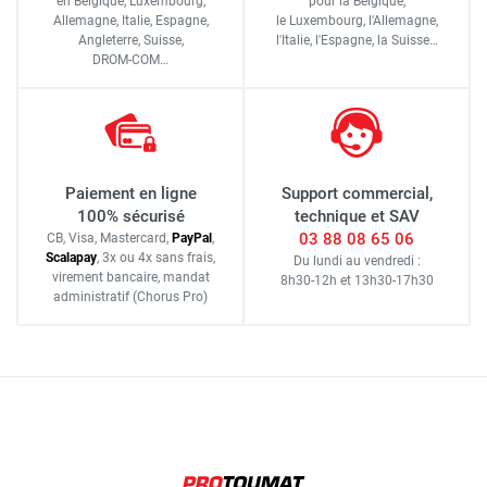
en Belgique, Luxembourg,
pour la Belgique,
Allemagne, Italie, Espagne,
le Luxembourg,
l'Allemagne,
Angleterre, Suisse,
l'Italie,
l'Espagne,
la Suisse…
DROM-COM…
Paiement en ligne
Support commercial,
100% sécurisé
technique et SAV
03 88 08 65 06
CB, Visa, Mastercard,
Pay
Pal
,
Scalapay
,
3x ou 4x sans frais
,
Du lundi au vendredi :
virement bancaire
, mandat
8h30-12h
et
13h30-17h30
administratif
(Chorus Pro)