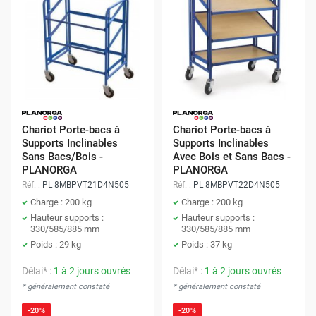
Chariot Porte-bacs à
Chariot Porte-bacs à
Supports Inclinables
Supports Inclinables
Sans Bacs/Bois -
Avec Bois et Sans Bacs -
PLANORGA
PLANORGA
Réf. :
PL 8MBPVT21D4N505
Réf. :
PL 8MBPVT22D4N505
Charge : 200 kg
Charge : 200 kg
Hauteur supports :
Hauteur supports :
330/585/885 mm
330/585/885 mm
Poids : 29 kg
Poids : 37 kg
Délai* :
1 à 2 jours ouvrés
Délai* :
1 à 2 jours ouvrés
* généralement constaté
* généralement constaté
-20%
-20%