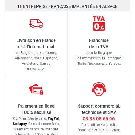
ENTREPRISE FRANÇAISE IMPLANTÉE EN ALSACE
Livraison en France
Franchise
et à l'international
de la TVA
en Belgique, Luxembourg,
pour la Belgique,
Allemagne, Italie, Espagne,
le Luxembourg,
l'Allemagne,
Angleterre, Suisse,
l'Italie,
l'Espagne,
la Suisse…
DROM-COM…
Paiement en ligne
Support commercial,
100% sécurisé
technique et SAV
03 88 08 65 06
CB, Visa, Mastercard,
Pay
Pal
,
Scalapay
,
3x ou 4x sans frais
,
Du lundi au vendredi :
virement bancaire
, mandat
8h30-12h
et
13h30-17h30
administratif
(Chorus Pro)