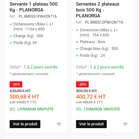
Servante 1 plateau 500
Servantes 2 plateaux
Kg - PLANORGA
bois 500 Kg -
PLANORGA
Réf. :
PL 8MSS31PAH2N716
Réf. :
PL 8MSS12PBH2N716
Dimensions Utiles L x l
(mm) : 1164 x 800
Dimension Utiles L x l
(mm) : 764 x 600
Charge (kg) : 500
Plateaux : Bois
Poids (kg) 39
Charge Max (kg) : 500
Poids (kg) : 24
Délai* :
1 à 2 jours ouvrés
Délai* :
1 à 2 jours ouvrés
* généralement constaté
* généralement constaté
-20%
-20%
625,85 €
HT
500,90 €
HT
500,68 €
HT
400,72 €
HT
soit
600,82 €
TTC
soit
480,86 €
TTC
LIVRAISON GRATUITE
LIVRAISON GRATUITE
Voir le produit
Voir le produit