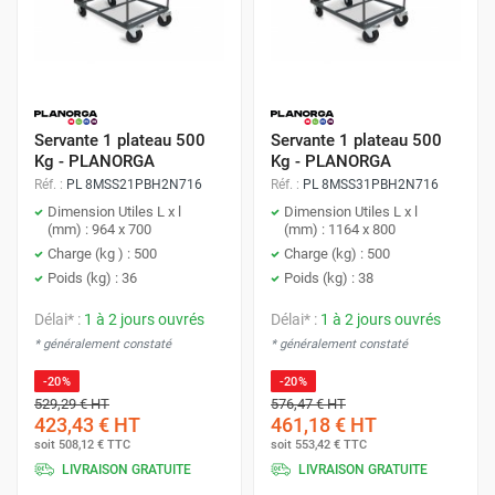
Servante 1 plateau 500
Servante 1 plateau 500
Kg - PLANORGA
Kg - PLANORGA
Réf. :
PL 8MSS21PBH2N716
Réf. :
PL 8MSS31PBH2N716
Dimension Utiles L x l
Dimension Utiles L x l
(mm) : 964 x 700
(mm) : 1164 x 800
Charge (kg ) : 500
Charge (kg) : 500
Poids (kg) : 36
Poids (kg) : 38
Délai* :
1 à 2 jours ouvrés
Délai* :
1 à 2 jours ouvrés
* généralement constaté
* généralement constaté
-20%
-20%
529,29 €
HT
576,47 €
HT
423,43 €
HT
461,18 €
HT
soit
508,12 €
TTC
soit
553,42 €
TTC
LIVRAISON GRATUITE
LIVRAISON GRATUITE