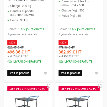
Réf. :
PL 8MBPVT23D4N505
Dimension Utiles L x l
(mm) : 764 x 600
Charge : 200 kg
Charge (kg) : 500
Hauteur supports :
330/585/885 mm
Poids (kg) : 35
Poids : 30 kg
Délai* :
1 à 2 jours ouvrés
Délai* :
1 à 2 jours ouvrés
* généralement constaté
* généralement constaté
-20%
-20%
620,45 €
HT
478,36 €
HT
496,36 €
HT
382,69 €
HT
soit
595,63 €
TTC
soit
459,23 €
TTC
LIVRAISON GRATUITE
LIVRAISON GRATUITE
Voir le produit
Voir le produit
-23% DÈS 2 PRODUITS AU PANIER
-23% DÈS 2 PRODUITS AU PANIER