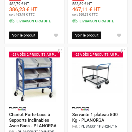
482,79 €
HT
583,89 €
HT
386,23 €
HT
467,11 €
HT
soit
463,48 €
TTC
soit
560,53 €
TTC
LIVRAISON GRATUITE
LIVRAISON GRATUITE
Voir le produit
Voir le produit
-23% DÈS 2 PRODUITS AU PANIER
-23% DÈS 2 PRODUITS AU PANIER
Chariot Porte-bacs à
Servante 1 plateau 500
Supports Inclinables
Kg - PLANORGA
Avec Bacs - PLANORGA
Réf. :
PL 8MSS11PBH2N716