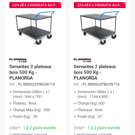
-23% DÈS 2 PRODUITS AU PANIER
-23% DÈS 2 PRODUITS AU PANIER
Servantes 2 plateaux
Servantes 2 plateaux
bois 500 Kg -
bois 500 Kg -
PLANORGA
PLANORGA
Réf. :
PL 8MSS22PBH2N716
Réf. :
PL 8MSS32PBH2N716
Dimension Utiles L x l
Dimension Utiles L x l
(mm) : 964 x 700
(mm) : 1164 x 800
Plateau : Bois
Charge (kg) 500
Charge Max (kg) : 500
Plateaux : Bois
Poids (kg) : 29
Poids (kg) : 37
Délai* :
1 à 2 jours ouvrés
Délai* :
1 à 2 jours ouvrés
* généralement constaté
* généralement constaté