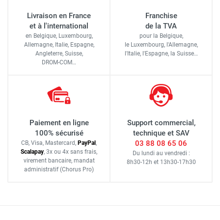
Livraison en France
Franchise
et à l'international
de la TVA
en Belgique, Luxembourg,
pour la Belgique,
Allemagne, Italie, Espagne,
le Luxembourg,
l'Allemagne,
Angleterre, Suisse,
l'Italie,
l'Espagne,
la Suisse…
DROM-COM…
Paiement en ligne
Support commercial,
100% sécurisé
technique et SAV
03 88 08 65 06
CB, Visa, Mastercard,
Pay
Pal
,
Scalapay
,
3x ou 4x sans frais
,
Du lundi au vendredi :
virement bancaire
, mandat
8h30-12h
et
13h30-17h30
administratif
(Chorus Pro)