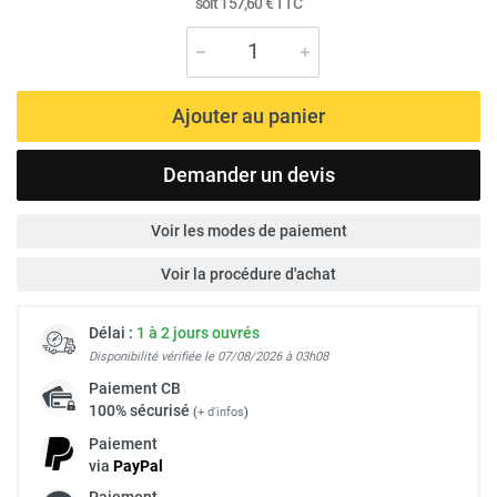
soit
157,60 €
TTC
Ajouter au panier
Demander un devis
Voir les modes de paiement
Voir la procédure d'achat
Délai :
1 à 2 jours ouvrés
Disponibilité vérifiée le 07/08/2026 à 03h08
Paiement
CB
100% sécurisé
(
+ d'infos
)
Paiement
via
Pay
Pal
Paiement