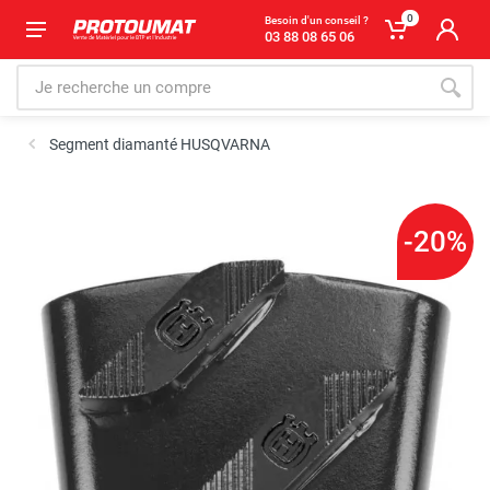
0
Besoin d'un conseil ?
03 88 08 65 06
Segment diamanté HUSQVARNA
-20%