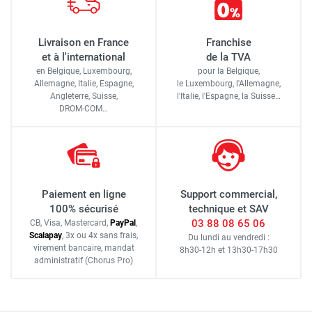
Livraison en France
Franchise
et à l'international
de la TVA
en Belgique, Luxembourg,
pour la Belgique,
Allemagne, Italie, Espagne,
le Luxembourg,
l'Allemagne,
Angleterre, Suisse,
l'Italie,
l'Espagne,
la Suisse…
DROM-COM…
Paiement en ligne
Support commercial,
100% sécurisé
technique et SAV
03 88 08 65 06
CB, Visa, Mastercard,
Pay
Pal
,
Scalapay
,
3x ou 4x sans frais
,
Du lundi au vendredi :
virement bancaire
, mandat
8h30-12h
et
13h30-17h30
administratif
(Chorus Pro)