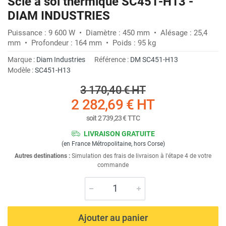
Scie à sol thermique SC451-H13 -
DIAM INDUSTRIES
Puissance : 9 600 W • Diamètre : 450 mm • Alésage : 25,4
mm • Profondeur : 164 mm • Poids : 95 kg
Marque :
Diam Industries
Référence :
DM SC451-H13
Modèle :
SC451-H13
3 170,40 €
HT
2 282,69 €
HT
soit
2 739,23 €
TTC
LIVRAISON GRATUITE
(en France Métropolitaine, hors Corse)
Autres destinations :
Simulation des frais de livraison à l'étape 4 de votre
commande
Ajouter au panier