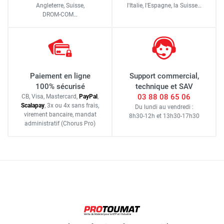
Angleterre, Suisse,
l'Italie,
l'Espagne,
la Suisse…
DROM-COM…
Paiement en ligne
Support commercial,
100% sécurisé
technique et SAV
03 88 08 65 06
CB, Visa, Mastercard,
Pay
Pal
,
Scalapay
,
3x ou 4x sans frais
,
Du lundi au vendredi :
virement bancaire
, mandat
8h30-12h
et
13h30-17h30
administratif
(Chorus Pro)