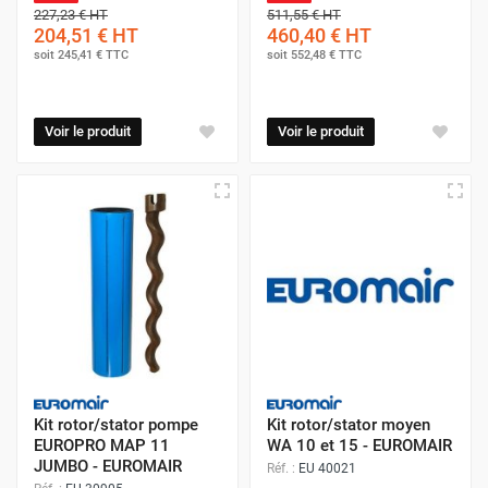
227,23 €
HT
511,55 €
HT
204,51 €
HT
460,40 €
HT
soit
245,41 €
TTC
soit
552,48 €
TTC
Voir le produit
Voir le produit
Kit rotor/stator pompe
Kit rotor/stator moyen
EUROPRO MAP 11
WA 10 et 15 - EUROMAIR
JUMBO - EUROMAIR
Réf. :
EU 40021