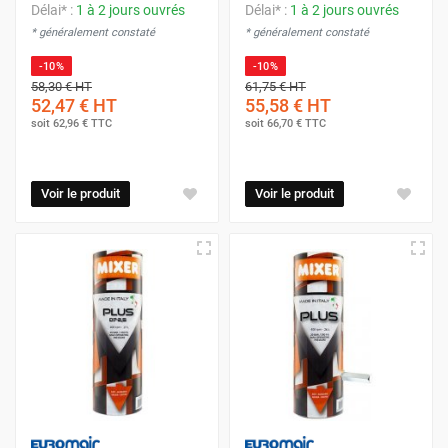
Délai* :
1 à 2 jours ouvrés
Délai* :
1 à 2 jours ouvrés
* généralement constaté
* généralement constaté
-10%
-10%
58,30 €
HT
61,75 €
HT
52,47 €
HT
55,58 €
HT
soit
62,96 €
TTC
soit
66,70 €
TTC
Voir le produit
Voir le produit