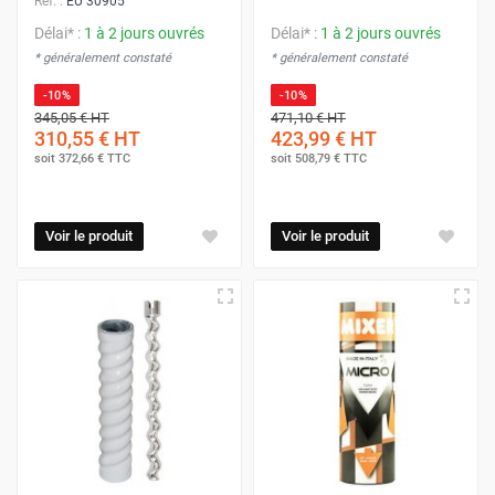
Réf. :
EU 30905
Délai* :
1 à 2 jours ouvrés
Délai* :
1 à 2 jours ouvrés
* généralement constaté
* généralement constaté
-10%
-10%
345,05 €
HT
471,10 €
HT
310,55 €
HT
423,99 €
HT
soit
372,66 €
TTC
soit
508,79 €
TTC
Voir le produit
Voir le produit