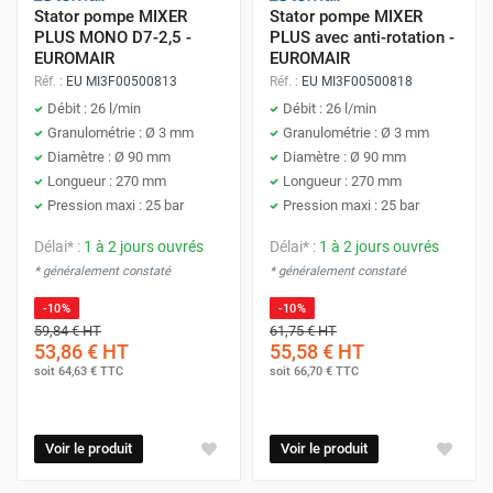
Stator pompe MIXER
Stator pompe MIXER
PLUS MONO D7-2,5 -
PLUS avec anti-rotation -
EUROMAIR
EUROMAIR
Réf. :
EU MI3F00500813
Réf. :
EU MI3F00500818
Débit : 26 l/min
Débit : 26 l/min
Granulométrie : Ø 3 mm
Granulométrie : Ø 3 mm
Diamètre : Ø 90 mm
Diamètre : Ø 90 mm
Longueur : 270 mm
Longueur : 270 mm
Pression maxi : 25 bar
Pression maxi : 25 bar
Délai* :
1 à 2 jours ouvrés
Délai* :
1 à 2 jours ouvrés
* généralement constaté
* généralement constaté
-10%
-10%
59,84 €
HT
61,75 €
HT
53,86 €
HT
55,58 €
HT
soit
64,63 €
TTC
soit
66,70 €
TTC
Voir le produit
Voir le produit