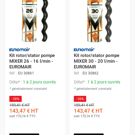
Kit rotor/stator pompe
Kit rotor/stator pompe
MIXER 26 - 16 l/min -
MIXER 30 - 20 l/min -
EUROMAIR
EUROMAIR
Réf. :
EU 30861
Réf. :
EU 30862
Délai* :
1 à 2 jours ouvrés
Délai* :
1 à 2 jours ouvrés
* généralement constaté
* généralement constaté
-10%
-10%
159,41 €
HT
159,41 €
HT
143,47 €
HT
143,47 €
HT
soit
172,16 €
TTC
soit
172,16 €
TTC