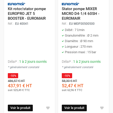
Kit rotor/stator pompe
Stator pompe MIXER
EUROPRO JET 5
MICRO D4-1/4 60SH -
BOOSTER - EUROMAIR
EUROMAIR
Réf. :
EU 40041
Réf. :
EU MI3F00500500
Débit : 7 l/min
Granulométrie : Ø 2 mm
Diamètre : Ø 90 mm
Longueur : 270 mm
Pression maxi : 15 bar
Délai* :
1 à 2 jours ouvrés
Délai* :
1 à 2 jours ouvrés
* généralement constaté
* généralement constaté
-10%
-10%
486,57 €
HT
58,30 €
HT
437,91 €
HT
52,47 €
HT
soit
525,49 €
TTC
soit
62,96 €
TTC
Voir le produit
Voir le produit