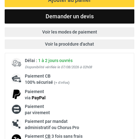
Demander un devis
Voir les modes de paiement
Voir la procédure d'achat
Délai :
1 à 2 jours ouvrés
Disponibilité vérifiée le 07/08/2026 à 02h08
Paiement
CB
100% sécurisé
(
+ d'infos
)
Paiement
via
Pay
Pal
Paiement
par virement
Paiement par mandat
administratif ou Chorus Pro
Paiement
CB
3 fois sans frais