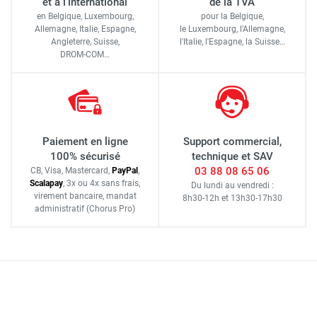
et à l'international
de la TVA
en Belgique, Luxembourg,
pour la Belgique,
Allemagne, Italie, Espagne,
le Luxembourg,
l'Allemagne,
Angleterre, Suisse,
l'Italie,
l'Espagne,
la Suisse…
DROM-COM…
Paiement en ligne
Support commercial,
100% sécurisé
technique et SAV
03 88 08 65 06
CB, Visa, Mastercard,
Pay
Pal
,
Scalapay
,
3x ou 4x sans frais
,
Du lundi au vendredi :
virement bancaire
, mandat
8h30-12h
et
13h30-17h30
administratif
(Chorus Pro)