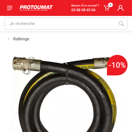
0
Besoin d'un conseil ?
03 88 08 65 06
Rallonge
-10%