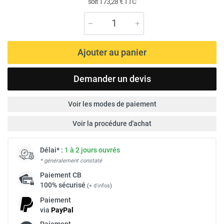
soit
173,28 €
TTC
Ajouter au panier
Demander un devis
Voir les modes de paiement
Voir la procédure d'achat
Délai* :
1 à 2 jours ouvrés
* généralement constaté
Paiement
CB
100% sécurisé
(
+ d'infos
)
Paiement
via
Pay
Pal
Paiement