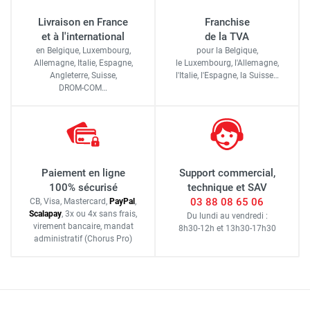
Livraison en France
Franchise
et à l'international
de la TVA
en Belgique, Luxembourg,
pour la Belgique,
Allemagne, Italie, Espagne,
le Luxembourg,
l'Allemagne,
Angleterre, Suisse,
l'Italie,
l'Espagne,
la Suisse…
DROM-COM…
Paiement en ligne
Support commercial,
100% sécurisé
technique et SAV
03 88 08 65 06
CB, Visa, Mastercard,
Pay
Pal
,
Scalapay
,
3x ou 4x sans frais
,
Du lundi au vendredi :
virement bancaire
, mandat
8h30-12h
et
13h30-17h30
administratif
(Chorus Pro)