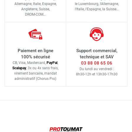
Allemagne, Italie, Espagne,
le Luxembourg,
l'Allemagne,
Angleterre, Suisse,
l'Italie,
l'Espagne,
la Suisse…
DROM-COM…
Paiement en ligne
Support commercial,
100% sécurisé
technique et SAV
03 88 08 65 06
CB, Visa, Mastercard,
Pay
Pal
,
Scalapay
,
3x ou 4x sans frais
,
Du lundi au vendredi :
virement bancaire
, mandat
8h30-12h
et
13h30-17h30
administratif
(Chorus Pro)