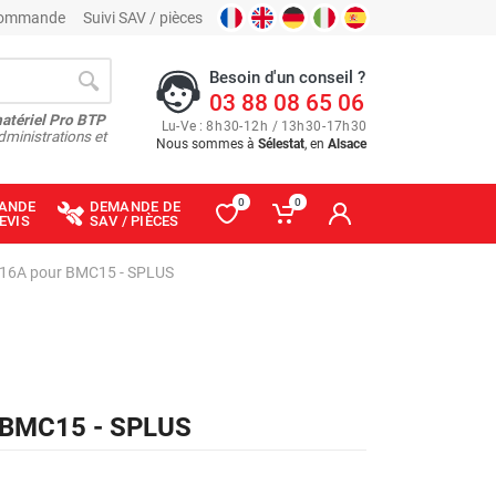
 commande
Suivi SAV / pièces
Besoin d'un conseil ?
03 88 08 65 06
matériel Pro BTP
Lu
-
Ve
: 8
h
30
-
12
h
/ 13
h
30
-
17
h
30
dministrations et
Nous sommes à
Sélestat
, en
Alsace
0
0
ANDE
DEMANDE DE
EVIS
SAV / PIÈCES
T 16A pour BMC15 - SPLUS
r BMC15 - SPLUS