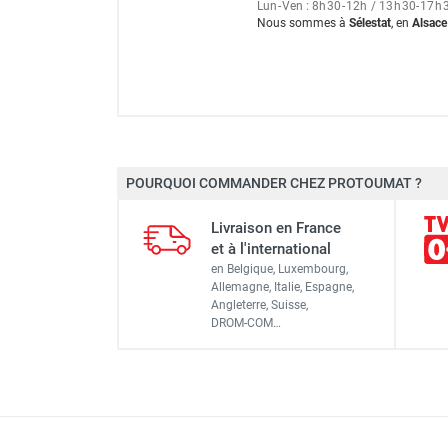
FOURNITURES
Lun
-
Ven : 8
h
30
-
12
h
/ 13
h
30
-
17
h
Nous sommes à
Sélestat
, en
Alsace
Marque
POURQUOI COMMANDER CHEZ PROTOUMAT ?
Référence fournisseur
Livraison en France
Classement produit
et à l'international
en Belgique, Luxembourg,
Allemagne, Italie, Espagne,
Angleterre, Suisse,
DROM-COM…