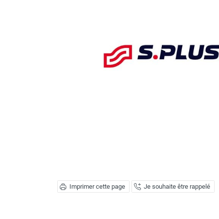
MATÉRIEL DE DÉMOLITION
COMPRESSEUR DE CHANTIER
TRAVAIL EN HAUTEUR
ÉQUIPEMENT DE CHANTIER
ROUTIER
MACHINE DE PROJECTION ET
COULAGE
MATÉRIEL DE SABLAGE
POMPE ET PISTOLET À
PEINTURE
DÉCOLLEUSE À PAPIER PEINT
ET MOQUETTE
ESPACE VERT
Imprimer cette page
Je souhaite être rappelé
TRANSPALETTE, GERBEUR ET
MANUTENTION
MANUTENTION ET LEVAGE
DE CHANTIER