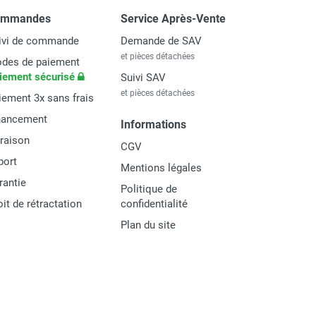
ommandes
Service Après-Vente
ivi de commande
Demande de SAV
et pièces détachées
des de paiement
iement sécurisé
Suivi SAV
et pièces détachées
iement 3x sans frais
nancement
Informations
vraison
CGV
port
Mentions légales
rantie
Politique de
oit de rétractation
confidentialité
Plan du site