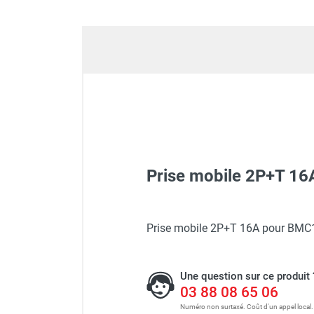
GROUPES ÉLECTROGÈNE, DE
SOUDAGE ET ÉQUIPEMENT
ÉLECTRIQUE
NETTOYEUR HAUTE
PRESSION ET
PULVÉRISATEUR
MOTOPOMPE ET POMPE À
EAU
ASPIRATEUR ET NETTOYAGE
DU SOL
Prise mobile 2P+T 1
ÉQUIPEMENT DE
PROTECTION INDIVIDUELLE
DÉNEIGEMENT
Brumisateur professionnel 
Prise mobile 2P+T 16A pour BMC
STOCKAGE, CUVE ET
MOBILIER
APPAREIL DE MESURE
Une question sur ce produit 
TRAITEMENT DE L'AIR
03 88 08 65 06
Numéro non surtaxé. Coût d'un appel local.
ACCESSOIRES ET