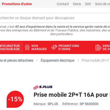
Promotions d'usine
Contact
Devis
SAV
Suivi de
mat, c'est
40 ans d'expérience dans la vente et le service après-vente de 
vice des entreprises du Bâtiment et de Travaux Publics, des industries, des a
des particuliers.
NFIGURATEUR
NOS
PROMOTIONS
DEM
ÉCHAFAUDAGE
MARQUES
D'USINE
DE D
s et pièces détachées
Équipement électrique
Prise mobile 2P+
Prise mobile 2P+T 16A pou
-15%
Marque :
SPLUS
Référence :
SP 5600000