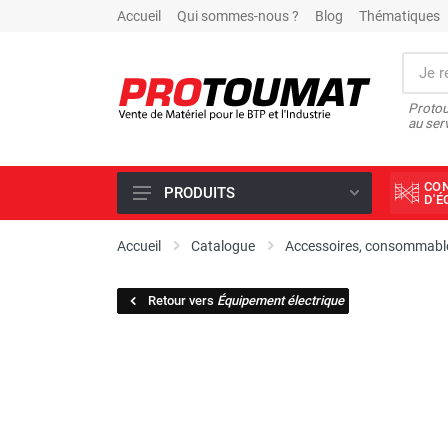
Accueil
Qui sommes-nous ?
Blog
Thématiques
Protou
au ser
CO
PRODUITS
D'
PROMOTIONS D'USINE
Accueil
Catalogue
Accessoires, consommable
OUTILS DIAMANT
Retour vers
Équipement électrique
SCIAGE ET FORAGE
ÉCLAIRAGE DE CHANTIER
TRAVAIL DU BÉTON
MALAXEUR
MATÉRIEL DE COMPACTAGE