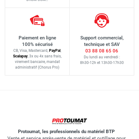
Paiement en ligne
Support commercial,
100% sécurisé
technique et SAV
03 88 08 65 06
CB, Visa, Mastercard,
Pay
Pal
,
Scalapay
,
3x ou 4x sans frais
,
Du lundi au vendredi :
virement bancaire
, mandat
8h30-12h
et
13h30-17h30
administratif
(Chorus Pro)
Protoumat, les professionnels du matériel BTP
Vente et service après-vente de matériel et outillage pour