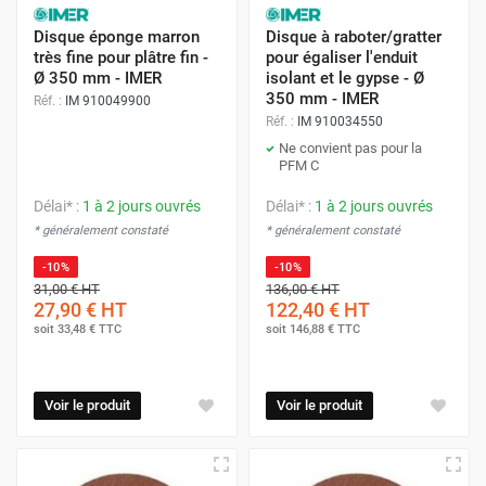
Disque éponge marron
Disque à raboter/gratter
très fine pour plâtre fin -
pour égaliser l'enduit
Ø 350 mm - IMER
isolant et le gypse - Ø
350 mm - IMER
Réf. :
IM 910049900
Réf. :
IM 910034550
Ne convient pas pour la
PFM C
Délai* :
1 à 2 jours ouvrés
Délai* :
1 à 2 jours ouvrés
* généralement constaté
* généralement constaté
-10%
-10%
31,00 €
HT
136,00 €
HT
27,90 €
HT
122,40 €
HT
soit
33,48 €
TTC
soit
146,88 €
TTC
Voir le produit
Voir le produit