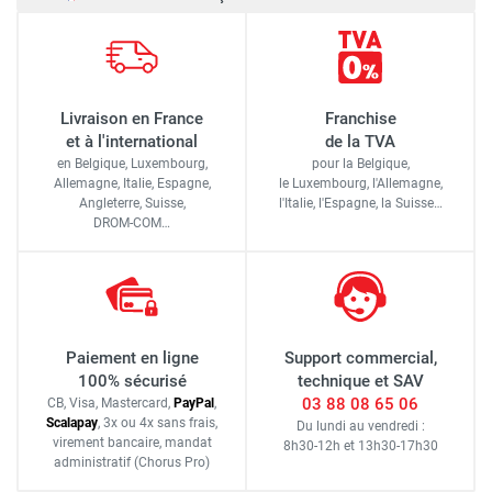
Livraison en France
Franchise
et à l'international
de la TVA
en Belgique, Luxembourg,
pour la Belgique,
Allemagne, Italie, Espagne,
le Luxembourg,
l'Allemagne,
Angleterre, Suisse,
l'Italie,
l'Espagne,
la Suisse…
DROM-COM…
Paiement en ligne
Support commercial,
100% sécurisé
technique et SAV
03 88 08 65 06
CB, Visa, Mastercard,
Pay
Pal
,
Scalapay
,
3x ou 4x sans frais
,
Du lundi au vendredi :
virement bancaire
, mandat
8h30-12h
et
13h30-17h30
administratif
(Chorus Pro)