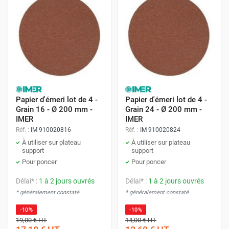
Papier d'émeri lot de 4 -
Papier d'émeri lot de 4 -
Grain 16 - Ø 200 mm -
Grain 24 - Ø 200 mm -
IMER
IMER
Réf. :
IM 910020816
Réf. :
IM 910020824
À utiliser sur plateau
À utiliser sur plateau
support
support
Pour poncer
Pour poncer
Délai* :
1 à 2 jours ouvrés
Délai* :
1 à 2 jours ouvrés
* généralement constaté
* généralement constaté
-10%
-10%
19,00 €
HT
14,00 €
HT