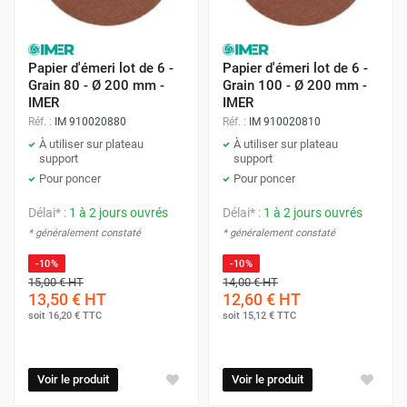
Papier d'émeri lot de 6 -
Papier d'émeri lot de 6 -
Grain 80 - Ø 200 mm -
Grain 100 - Ø 200 mm -
IMER
IMER
Réf. :
IM 910020880
Réf. :
IM 910020810
À utiliser sur plateau
À utiliser sur plateau
support
support
Pour poncer
Pour poncer
Délai* :
1 à 2 jours ouvrés
Délai* :
1 à 2 jours ouvrés
* généralement constaté
* généralement constaté
-10%
-10%
15,00 €
HT
14,00 €
HT
13,50 €
HT
12,60 €
HT
soit
16,20 €
TTC
soit
15,12 €
TTC
Voir le produit
Voir le produit