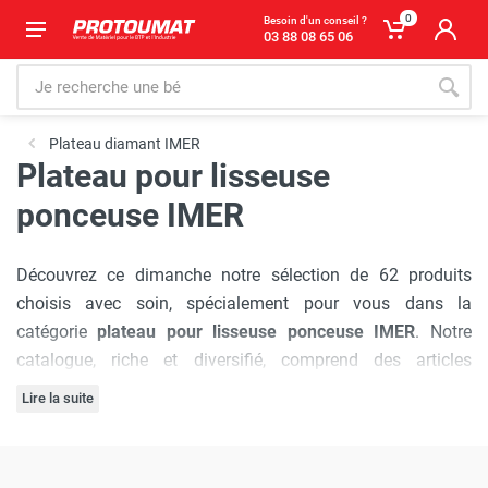
0
Besoin d'un conseil ?
03 88 08 65 06
Plateau diamant IMER
Plateau pour lisseuse
ponceuse IMER
Découvrez ce dimanche notre sélection de 62 produits
choisis avec soin, spécialement pour vous dans la
catégorie
plateau pour lisseuse ponceuse IMER
. Notre
catalogue, riche et diversifié, comprend des articles
provenant d'une marque plébiscitée par les professionnels :
Lire la suite
Imer
, réputée pour sa qualité et son innovation.
L'engagement de Protoumat à pratiquer
les prix les plus
bas du marché
est sans faille. Nous vous assurons une