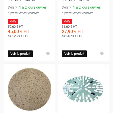
Délai* :
1 à 2 jours ouvrés
Délai* :
1 à 2 jours ouvrés
* généralement constaté
* généralement constaté
-10%
-10%
50,00 €
HT
31,00 €
HT
45,00 €
HT
27,90 €
HT
soit
54,00 €
TTC
soit
33,48 €
TTC
Voir le produit
Voir le produit