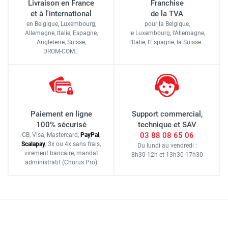
Livraison en France
Franchise
et à l'international
de la TVA
en Belgique, Luxembourg,
pour la Belgique,
Allemagne, Italie, Espagne,
le Luxembourg,
l'Allemagne,
Angleterre, Suisse,
l'Italie,
l'Espagne,
la Suisse…
DROM-COM…
Paiement en ligne
Support commercial,
100% sécurisé
technique et SAV
03 88 08 65 06
CB, Visa, Mastercard,
Pay
Pal
,
Scalapay
,
3x ou 4x sans frais
,
Du lundi au vendredi :
virement bancaire
, mandat
8h30-12h
et
13h30-17h30
administratif
(Chorus Pro)