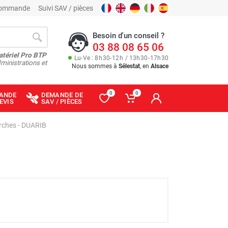
 commande
Suivi SAV / pièces
Besoin d'un conseil ?
03 88 08 65 06
atériel Pro BTP
Lu
-
Ve
: 8
h
30
-
12
h
/ 13
h
30
-
17
h
30
ministrations et
Nous sommes à
Sélestat
, en
Alsace
0
0
ANDE
DEMANDE DE
EVIS
SAV / PIÈCES
arches - DUARIB