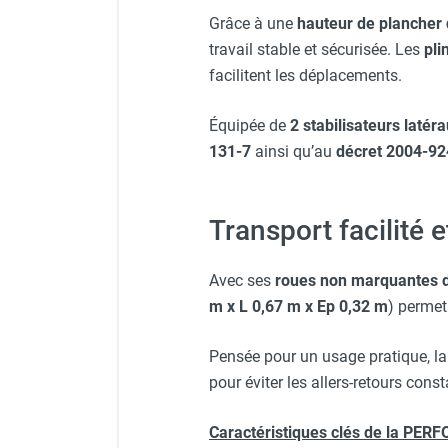
Grâce à une
hauteur de plancher
travail stable et sécurisée. Les
pli
Veste de chantier PE10J - T
facilitent les déplacements.
Équipée de
2 stabilisateurs latér
131-7
ainsi qu’au
décret 2004-92
Transport facilité 
Avec ses
roues non marquantes 
m x L 0,67 m x Ep 0,32 m
) permet
Pensée pour un usage pratique, la
pour éviter les allers-retours const
Caractéristiques clés de la PE