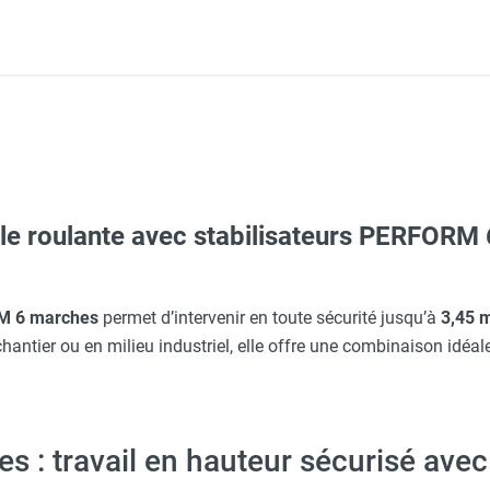
lle roulante avec stabilisateurs PERFOR
c avec protège-menton Smartguard PE 10H - HUSQVARNA
Taille M - HUSQVARNA
 6 marches
permet d’intervenir en toute sécurité jusqu’à
3,45 m
chantier ou en milieu industriel, elle offre une combinaison idéa
Taille XXL - HUSQVARNA
: travail en hauteur sécurisé avec 
erre-tête réglable - HUSQVARNA