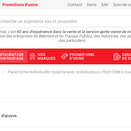
Promotions d'usine
Contact
Devis
SAV
Suivi de
at, c'est
40 ans d'expérience dans la vente et le service après-vente de m
ice des entreprises du Bâtiment et de Travaux Publics, des industries, des ad
des particuliers.
NFIGURATEUR
NOS
PROMOTIONS
DEM
ÉCHAFAUDAGE
MARQUES
D'USINE
DE D
Plate-forme individuelle roulante avec stabilisateurs PERFORM 6 m
 d’œuvre.