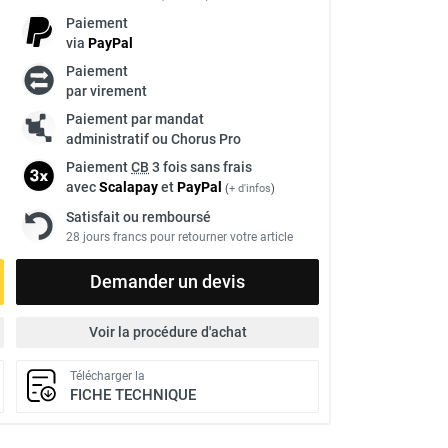
Paiement
via
Pay
Pal
Paiement
par virement
Paiement par mandat
administratif ou Chorus Pro
Paiement
CB
3 fois sans frais
avec
Scalapay
et
Pay
Pal
(
+ d'infos
)
Satisfait ou remboursé
28 jours francs pour retourner votre article
Demander un devis
Voir la procédure d'achat
Télécharger la
FICHE TECHNIQUE