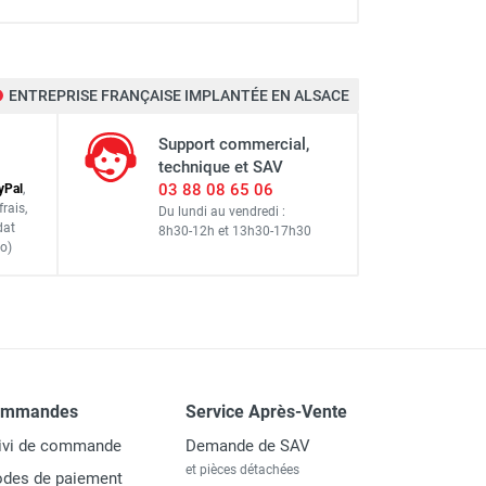
ENTREPRISE FRANÇAISE IMPLANTÉE EN ALSACE
Support commercial,
technique et SAV
03 88 08 65 06
y
Pal
,
frais
,
Du lundi au vendredi :
dat
8h30-12h
et
13h30-17h30
o)
ommandes
Service Après-Vente
ivi de commande
Demande de SAV
et pièces détachées
des de paiement