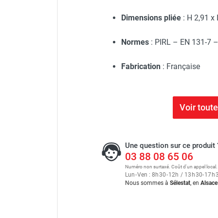
Dimensions pliée
: H 2,91 x 
Normes
: PIRL – EN 131-7 –
Fabrication
: Française
Voir tout
Une question sur ce produit 
03 88 08 65 06
Numéro non surtaxé. Coût d'un appel local.
Lun
-
Ven : 8
h
30
-
12
h
/ 13
h
30
-
17
h
Nous sommes à
Sélestat
, en
Alsace