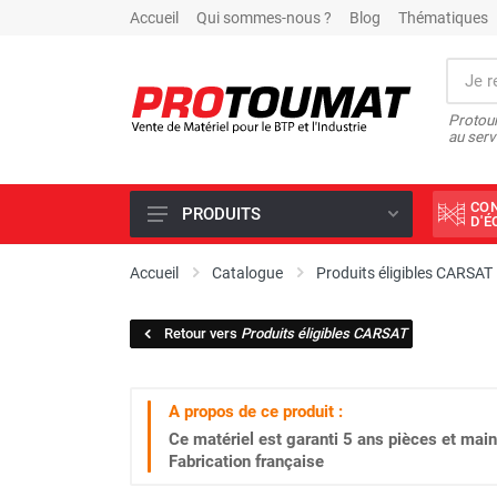
Accueil
Qui sommes-nous ?
Blog
Thématiques
Protoum
au serv
CO
PRODUITS
D'
PROMOTIONS D'USINE
Accueil
Catalogue
Produits éligibles CARSAT
OUTILS DIAMANT
Retour vers
Produits éligibles CARSAT
SCIAGE ET FORAGE
ÉCLAIRAGE DE CHANTIER
A propos de ce produit :
TRAVAIL DU BÉTON
Ce matériel est garanti
5 ans
pièces et main
MALAXEUR
Fabrication française
MATÉRIEL DE COMPACTAGE