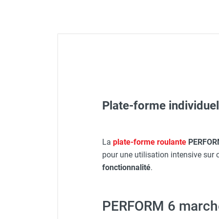
FOURNITURES
Plate-forme individue
Casque de protection blan
Veste de chantier PE10J - 
La
plate-forme roulante
PERFORM
pour une utilisation intensive sur 
fonctionnalité
.
Veste de chantier PE10J - 
PERFORM 6 marches 
Protecteur d'oreilles avec s