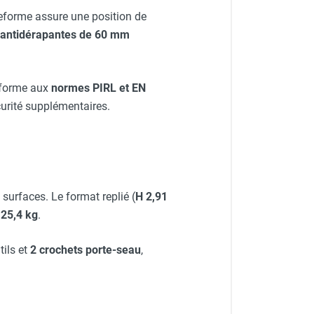
ateforme assure une position de
antidérapantes de 60 mm
onforme aux
normes PIRL et EN
curité supplémentaires.
surfaces. Le format replié (
H 2,91
e
25,4 kg
.
tils et
2 crochets porte-seau
,