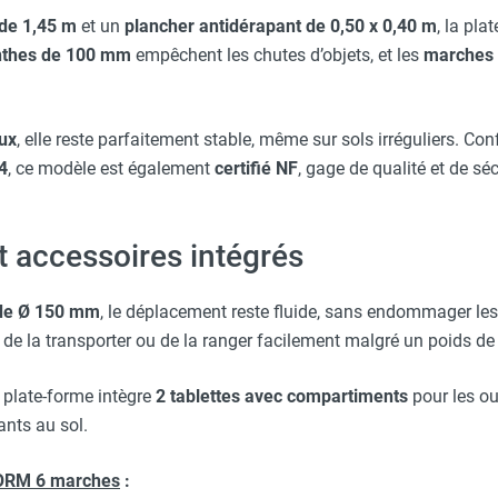
 de 1,45 m
et un
plancher antidérapant de 0,50 x 0,40 m
, la pl
nthes de 100 mm
empêchent les chutes d’objets, et les
marches 
aille L - HUSQVARNA
aux
, elle reste parfaitement stable, même sur sols irréguliers. C
4
, ce modèle est également
certifié NF
, gage de qualité et de sé
et accessoires intégrés
de Ø 150 mm
, le déplacement reste fluide, sans endommager les 
 de la transporter ou de la ranger facilement malgré un poids d
 plate-forme intègre
2 tablettes avec compartiments
pour les ou
ants au sol.
RFORM 6 marches
: