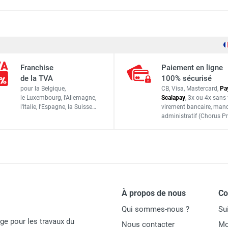
ulante sans stabilisateurs PERFORM 3 marches - DUARIB
150 kg
ulante avec stabilisateurs PERFORM 5 marches - DUARIB
Franchise
Paiement en ligne
1,45 m
de la TVA
100% sécurisé
ulante sans stabilisateurs PERFORM 4 marches - DUARIB
pour la Belgique,
CB, Visa, Mastercard,
Pa
3,45 m
le Luxembourg,
l'Allemagne,
Scalapay
,
3x ou 4x sans 
l'Italie,
l'Espagne,
la Suisse…
virement bancaire
, man
25,4 kg
administratif
(Chorus Pr
ulante sans stabilisateurs PERFORM 2 marches - DUARIB
Duarib
615906
À propos de nous
C
Qui sommes-nous ?
Su
PERFORM
age pour les travaux du
Nous contacter
Mo