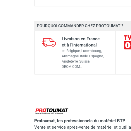
Plate-forme individuelle ro
POURQUOI COMMANDER CHEZ PROTOUMAT ?
Charge utile
Plate-forme individuelle ro
Livraison en France
Hauteur plancher
et à l'international
Plate-forme individuelle ro
en Belgique, Luxembourg,
Hauteur travail
Allemagne, Italie, Espagne,
Angleterre, Suisse,
Poids
DROM-COM…
Plate-forme individuelle ro
Marque
Référence fournisseur
Protoumat, les professionnels du matériel BTP
Nom du modèle
Vente et service après-vente de matériel et outill