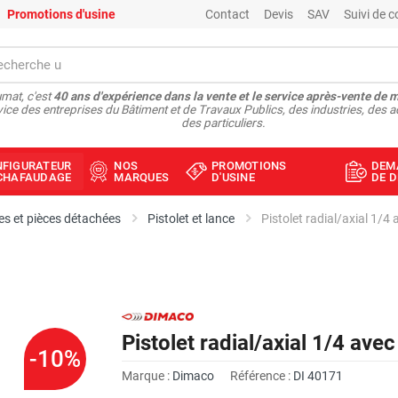
Promotions d'usine
Contact
Devis
SAV
Suivi de
mat, c'est
40 ans d'expérience dans la vente et le service après-vente de 
vice des entreprises du Bâtiment et de Travaux Publics, des industries, des a
des particuliers.
NFIGURATEUR
NOS
PROMOTIONS
DEM
ÉCHAFAUDAGE
MARQUES
D'USINE
DE D
s et pièces détachées
Pistolet et lance
Pistolet radial/axial 1/
Pistolet radial/axial 1/4 av
-10%
Marque :
Dimaco
Référence :
DI 40171