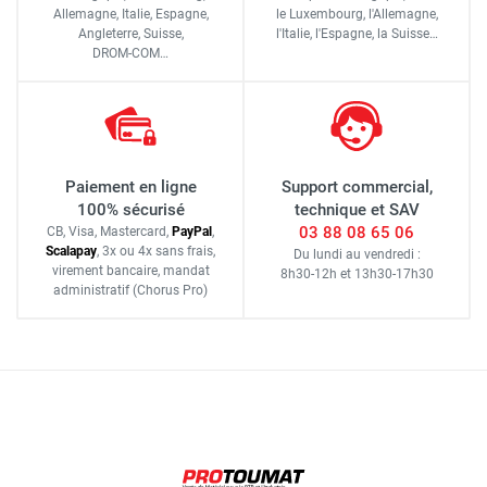
Allemagne, Italie, Espagne,
le Luxembourg,
l'Allemagne,
Angleterre, Suisse,
l'Italie,
l'Espagne,
la Suisse…
DROM-COM…
Paiement en ligne
Support commercial,
100% sécurisé
technique et SAV
03 88 08 65 06
CB, Visa, Mastercard,
Pay
Pal
,
Scalapay
,
3x ou 4x sans frais
,
Du lundi au vendredi :
virement bancaire
, mandat
8h30-12h
et
13h30-17h30
administratif
(Chorus Pro)