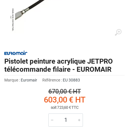
Pistolet peinture acrylique JETPRO
télécommande filaire - EUROMAIR
Marque :
Euromair
Référence :
EU 30883
670,00 €
HT
603,00 €
HT
soit
723,60 €
TTC