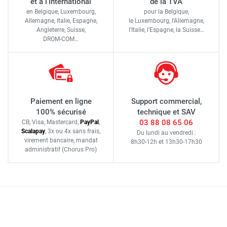
et à l'international
de la TVA
en Belgique, Luxembourg,
pour la Belgique,
Allemagne, Italie, Espagne,
le Luxembourg,
l'Allemagne,
Angleterre, Suisse,
l'Italie,
l'Espagne,
la Suisse…
DROM-COM…
Paiement en ligne
Support commercial,
100% sécurisé
technique et SAV
03 88 08 65 06
CB, Visa, Mastercard,
Pay
Pal
,
Scalapay
,
3x ou 4x sans frais
,
Du lundi au vendredi :
virement bancaire
, mandat
8h30-12h
et
13h30-17h30
administratif
(Chorus Pro)