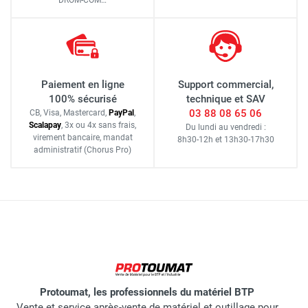
Paiement en ligne
Support commercial,
100% sécurisé
technique et SAV
03 88 08 65 06
CB, Visa, Mastercard,
Pay
Pal
,
Scalapay
,
3x ou 4x sans frais
,
Du lundi au vendredi :
virement bancaire
, mandat
8h30-12h
et
13h30-17h30
administratif
(Chorus Pro)
Protoumat, les professionnels du matériel BTP
Vente et service après-vente de matériel et outillage pour