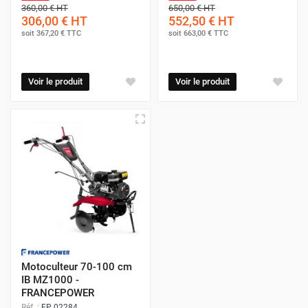
360,00 €
HT
650,00 €
HT
306,00 €
HT
552,50 €
HT
soit
367,20 €
TTC
soit
663,00 €
TTC
Voir le produit
Voir le produit
Motoculteur 70-100 cm
IB MZ1000 -
FRANCEPOWER
Réf. :
FP 02284