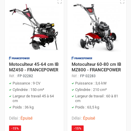
Motoculteur 45-64 cm IB
Motoculteur 60-80 cm IB
MZ450 - FRANCEPOWER
MZ800 - FRANCEPOWER
Réf. :
FP 02282
Réf. :
FP 02283
Puissance : 9 CV
Puissance : 3,6 kW
Cylindrée : 150 cm³
Cylindrée : 210 cm³
Largeur de travail 45 à 64
Largeur de travail : 60 à 81
cm
cm
Poids : 36 kg
Poids : 63,5 kg
Délai :
Épuisé
Délai :
Épuisé
-15%
-15%