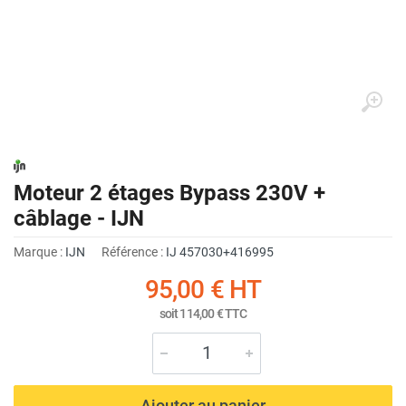
Moteur 2 étages Bypass 230V +
câblage - IJN
Marque :
IJN
Référence :
IJ 457030+416995
95,00 €
HT
soit
114,00 €
TTC
Ajouter au panier