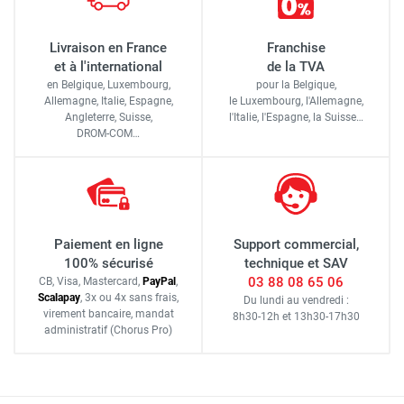
Livraison en France
Franchise
et à l'international
de la TVA
en Belgique, Luxembourg,
pour la Belgique,
Allemagne, Italie, Espagne,
le Luxembourg,
l'Allemagne,
Angleterre, Suisse,
l'Italie,
l'Espagne,
la Suisse…
DROM-COM…
Paiement en ligne
Support commercial,
100% sécurisé
technique et SAV
03 88 08 65 06
CB, Visa, Mastercard,
Pay
Pal
,
Scalapay
,
3x ou 4x sans frais
,
Du lundi au vendredi :
virement bancaire
, mandat
8h30-12h
et
13h30-17h30
administratif
(Chorus Pro)