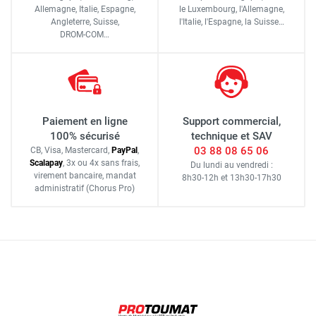
Allemagne, Italie, Espagne,
le Luxembourg,
l'Allemagne,
Angleterre, Suisse,
l'Italie,
l'Espagne,
la Suisse…
DROM-COM…
Paiement en ligne
Support commercial,
100% sécurisé
technique et SAV
03 88 08 65 06
CB, Visa, Mastercard,
Pay
Pal
,
Scalapay
,
3x ou 4x sans frais
,
Du lundi au vendredi :
virement bancaire
, mandat
8h30-12h
et
13h30-17h30
administratif
(Chorus Pro)