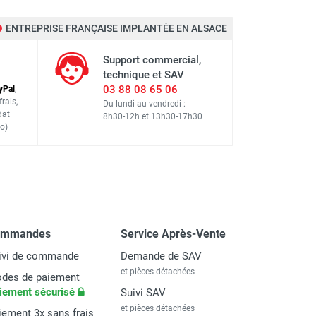
ENTREPRISE FRANÇAISE IMPLANTÉE EN ALSACE
Support commercial,
technique et SAV
03 88 08 65 06
y
Pal
,
frais
,
Du lundi au vendredi :
dat
8h30-12h
et
13h30-17h30
o)
ommandes
Service Après-Vente
ivi de commande
Demande de SAV
et pièces détachées
des de paiement
iement sécurisé
Suivi SAV
et pièces détachées
iement 3x sans frais