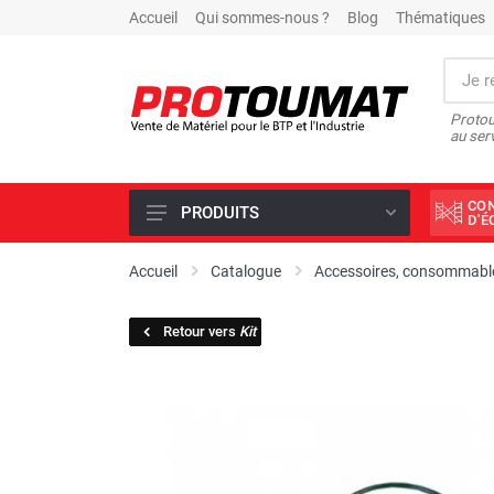
Accueil
Qui sommes-nous ?
Blog
Thématiques
Protou
au ser
CO
PRODUITS
D'
PROMOTIONS D'USINE
Accueil
Catalogue
Accessoires, consommable
OUTILS DIAMANT
Retour vers
Kit
SCIAGE ET FORAGE
ÉCLAIRAGE DE CHANTIER
TRAVAIL DU BÉTON
MALAXEUR
MATÉRIEL DE COMPACTAGE