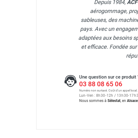
Depuis 1984,
AC
aérogommage, proje
sableuses, des machines
pays. Avec un engagement
adaptées aux besoins spé
et efficace. Fondée sur 
répu
Une question sur ce produit 
03 88 08 65 06
Numéro non surtaxé. Coût d'un appel local.
Lun
-
Ven : 8
h
30
-
12
h
/ 13
h
30
-
17
h
Nous sommes à
Sélestat
, en
Alsace