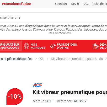
Promotions d'usine
Contact
Devis
SAV
Suivi de
mat, c'est
40 ans d'expérience dans la vente et le service après-vente de 
vice des entreprises du Bâtiment et de Travaux Publics, des industries, des a
des particuliers.
NFIGURATEUR
NOS
PROMOTIONS
DEM
ÉCHAFAUDAGE
MARQUES
D'USINE
DE D
s et pièces détachées
Kit
Kit vibreur pneumatique pour SL 58 - 
Kit vibreur pneumatique pou
-10%
Marque :
ACF
Référence :
AC S537