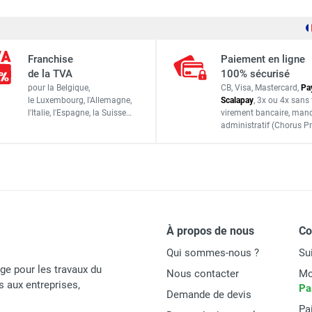
ACF
S537
Franchise
Paiement en ligne
ACCESSOIRES
de la TVA
100% sécurisé
pour la Belgique,
CB, Visa, Mastercard,
Pa
le Luxembourg,
l'Allemagne,
Scalapay
,
3x ou 4x sans 
l'Italie,
l'Espagne,
la Suisse…
virement bancaire
, man
administratif
(Chorus Pr
À propos de nous
C
Qui sommes-nous ?
Su
age pour les travaux du
Nous contacter
Mo
és aux entreprises,
Pa
Demande de devis
Pa