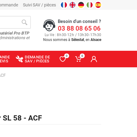
 commande
Suivi SAV / pièces
Besoin d'un conseil ?
03 88 08 65 06
matériel Pro BTP
Lu
-
Ve
: 8
h
30
-
12
h
/ 13
h
30
-
17
h
30
dministrations et
Nous sommes à
Sélestat
, en
Alsace
0
0
ANDE
DEMANDE DE
EVIS
SAV / PIÈCES
ACF
r SL 58 - ACF