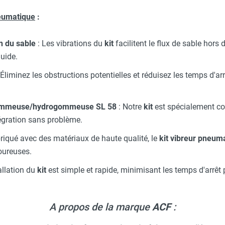
neumatique
:
n du sable
: Les vibrations du
kit
facilitent le flux de sable hors
uide.
 Éliminez les obstructions potentielles et réduisez les temps d'a
ogommeuse/hydrogommeuse SL 58
: Notre
kit
est spécialement co
égration sans problème.
riqué avec des matériaux de haute qualité, le
kit vibreur pneum
goureuses.
tallation du
kit
est simple et rapide, minimisant les temps d'arrêt
A propos de la marque
ACF
: