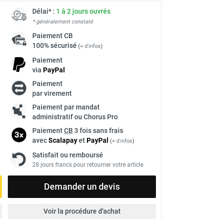
Délai* :
1 à 2 jours ouvrés
* généralement constaté
Paiement
CB
100% sécurisé
(
+ d'infos
)
Paiement
via
Pay
Pal
Paiement
par virement
Paiement par mandat
administratif ou Chorus Pro
Paiement
CB
3 fois sans frais
avec
Scalapay
et
Pay
Pal
(
+ d'infos
)
Satisfait ou remboursé
28 jours francs pour retourner votre article
Demander un devis
Voir la procédure d'achat