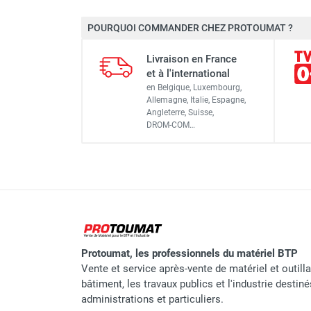
Marque
POURQUOI COMMANDER CHEZ PROTOUMAT ?
Référence fournisseur
Livraison en France
Classement produit
et à l'international
en Belgique, Luxembourg,
Allemagne, Italie, Espagne,
Angleterre, Suisse,
DROM-COM…
Protoumat, les professionnels du matériel BTP
Vente et service après-vente de matériel et outill
bâtiment, les travaux publics et l'industrie destin
administrations et particuliers.