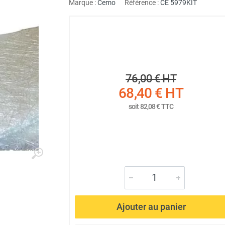
Marque :
Cemo
Référence :
CE 5979KIT
76,00 €
HT
68,40 €
HT
soit
82,08 €
TTC
Ajouter au panier