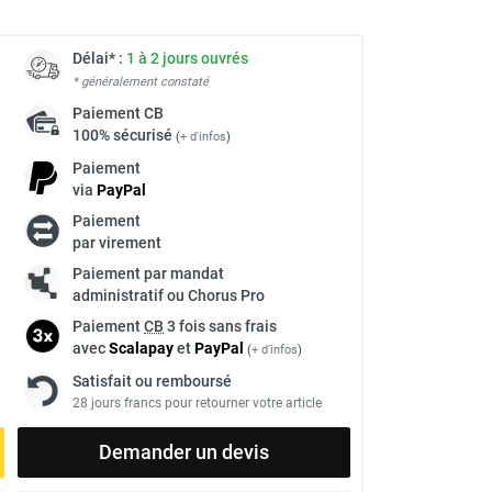
Délai* :
1 à 2 jours ouvrés
* généralement constaté
Paiement
CB
100% sécurisé
(
+ d'infos
)
Paiement
via
Pay
Pal
Paiement
par virement
Paiement par mandat
administratif ou Chorus Pro
Paiement
CB
3 fois sans frais
avec
Scalapay
et
Pay
Pal
(
+ d'infos
)
Satisfait ou remboursé
28 jours francs pour retourner votre article
Demander un devis