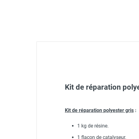
GROUPES ÉLECTROGÈNE, DE
SOUDAGE ET ÉQUIPEMENT
ÉLECTRIQUE
NETTOYEUR HAUTE
PRESSION ET
PULVÉRISATEUR
MOTOPOMPE ET POMPE À
EAU
ASPIRATEUR ET NETTOYAGE
DU SOL
ÉQUIPEMENT DE
PROTECTION INDIVIDUELLE
Kit de réparation poly
DÉNEIGEMENT
STOCKAGE, CUVE ET
MOBILIER
Bac PFV gris 100 litres - Rés
Kit de réparation polyester gris
:
APPAREIL DE MESURE
1 kg de résine.
TRAITEMENT DE L'AIR
Bac PFV gris 550 litres - Rés
1 flacon de catalyseur.
ACCESSOIRES ET