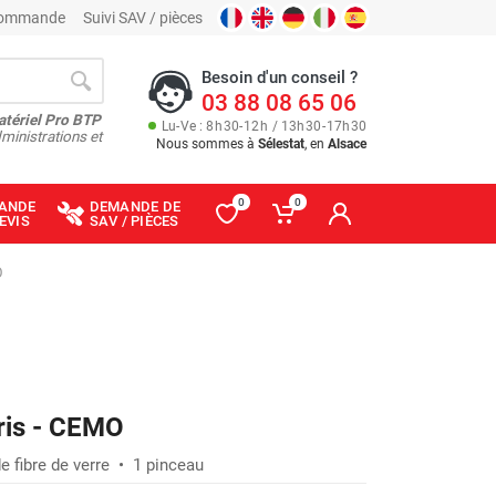
 commande
Suivi SAV / pièces
Besoin d'un conseil ?
03 88 08 65 06
atériel Pro BTP
Lu
-
Ve
: 8
h
30
-
12
h
/ 13
h
30
-
17
h
30
ministrations et
Nous sommes à
Sélestat
, en
Alsace
0
0
ANDE
DEMANDE DE
EVIS
SAV / PIÈCES
O
gris - CEMO
e fibre de verre • 1 pinceau