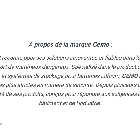
istant aux huiles, fioul, gasoil, produits chimiques - CEMO
eaux - Résistant aux huiles, fioul, gasoil, produits chimiques - C
A propos de la marque
Cemo
:
t reconnu pour ses solutions innovantes et fiables dans 
 de fourches - Résistant au fioul, huile, gasoil, produits chimi
ort de matériaux dangereux. Spécialisé dans la productio
, et systèmes de stockage pour batteries Lithium,
CEMO
s plus strictes en matière de sécurité. Depuis plusieurs d
lité de ses produits, conçus pour répondre aux exigences 
bâtiment et de l'industrie.
?