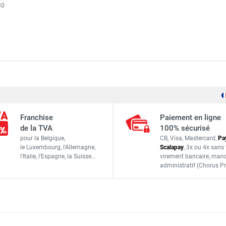
30
Cemo
5979KIT
Franchise
Paiement en ligne
3700862902548
de la TVA
100% sécurisé
pour la Belgique,
CB, Visa, Mastercard,
Pa
ACCESSOIRES
le Luxembourg,
l'Allemagne,
Scalapay
,
3x ou 4x sans 
l'Italie,
l'Espagne,
la Suisse…
virement bancaire
, man
administratif
(Chorus Pr