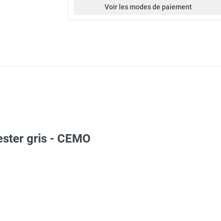
Voir les modes de paiement
ester gris - CEMO
istant aux huiles, fioul, gasoil, produits chimiques - CEMO
istant aux huiles, fioul, gasoil, produits chimiques - CEMO