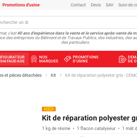
Promotions d'usine
Contact
Devis
SAV
Suivi de
at, c'est
40 ans d'expérience dans la vente et le service après-vente de m
ice des entreprises du Bâtiment et de Travaux Publics, des industries, des ad
des particuliers.
NFIGURATEUR
NOS
PROMOTIONS
DEM
ÉCHAFAUDAGE
MARQUES
D'USINE
DE D
s et pièces détachées
Kit
Kit de réparation polyester gris - CEM
Kit de réparation polyester 
1 kg de résine • 1 flacon catalyseur • 1 mât d