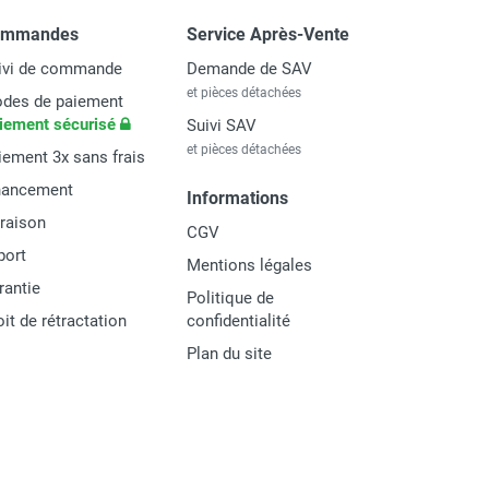
ommandes
Service Après-Vente
ivi de commande
Demande de SAV
et pièces détachées
des de paiement
iement sécurisé
Suivi SAV
et pièces détachées
iement 3x sans frais
nancement
Informations
vraison
CGV
port
Mentions légales
rantie
Politique de
oit de rétractation
confidentialité
Plan du site