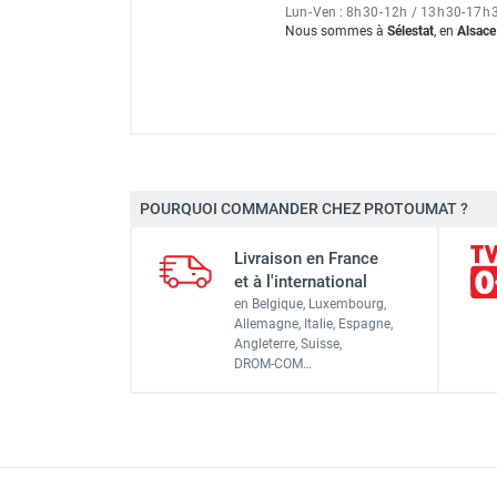
Lun
-
Ven : 8
h
30
-
12
h
/ 13
h
30
-
17
h
Nous sommes à
Sélestat
, en
Alsace
Marque
POURQUOI COMMANDER CHEZ PROTOUMAT ?
Référence fournisseur
Livraison en France
Code EAN
et à l'international
en Belgique, Luxembourg,
Classement produit
Allemagne, Italie, Espagne,
Angleterre, Suisse,
DROM-COM…