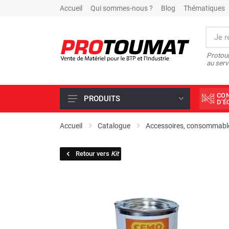
Accueil
Qui sommes-nous ?
Blog
Thématiques
Protoum
au serv
CO
PRODUITS
D'
PROMOTIONS D'USINE
Accueil
Catalogue
Accessoires, consommable
OUTILS DIAMANT
Retour vers
Kit
SCIAGE ET FORAGE
ÉCLAIRAGE DE CHANTIER
TRAVAIL DU BÉTON
MALAXEUR
MATÉRIEL DE COMPACTAGE