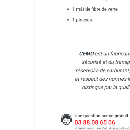
FOURNITURES
1 mât de fibre de verre.
Bac PFV gris 300 litres - Rés
1 pinceau.
Bac PFV gris 2 200 l + fourr
CEMO
est un fabrican
Bac PFV gris 400 l + Passage
sécurisé et du transp
réservoirs de carburant
et respect des normes le
distingue par la qua
Une question sur ce produit 
03 88 08 65 06
Numéro non surtaxé. Coût d'un appel local.