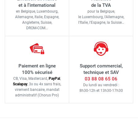
et à l'international
de la TVA
en Belgique, Luxembourg,
pour la Belgique,
Allemagne, Italie, Espagne,
le Luxembourg,
l'Allemagne,
Angleterre, Suisse,
l'Italie,
l'Espagne,
la Suisse…
DROM-COM…
Paiement en ligne
Support commercial,
100% sécurisé
technique et SAV
03 88 08 65 06
CB, Visa, Mastercard,
Pay
Pal
,
Scalapay
,
3x ou 4x sans frais
,
Du lundi au vendredi :
virement bancaire
, mandat
8h30-12h
et
13h30-17h30
administratif
(Chorus Pro)