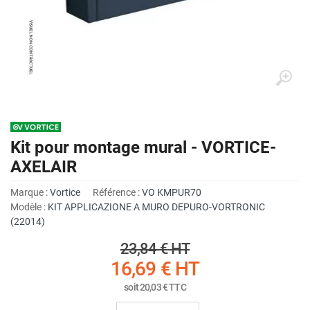
Kit pour montage mural - VORTICE-
AXELAIR
Marque :
Vortice
Référence :
VO KMPUR70
Modèle :
KIT APPLICAZIONE A MURO DEPURO-VORTRONIC
(22014)
23,84 €
HT
16,69 €
HT
soit
20,03 €
TTC