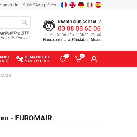
 commande
Suivi SAV / pièces
Besoin d'un conseil ?
03 88 08 65 06
matériel Pro BTP
Lu
-
Ve
: 8
h
30
-
12
h
/ 13
h
30
-
17
h
30
dministrations et
Nous sommes à
Sélestat
, en
Alsace
0
0
ANDE
DEMANDE DE
EVIS
SAV / PIÈCES
ROMAIR
0 mm - EUROMAIR