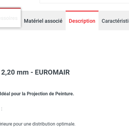
ssoires
Matériel associé
Description
Caractérist
de 2,20 mm - EUROMAIR
inture AC-55-P - EUROMAIR
uyau 5 mètres et pistolet peinture - EUROMAIR
 Idéal pour la Projection de Peinture.
:
érieure pour une distribution optimale.