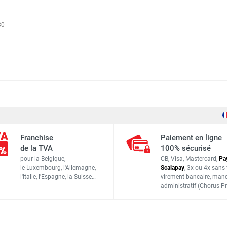
30
Euromair
AC55220
Franchise
Paiement en ligne
3664962038272
de la TVA
100% sécurisé
pour la Belgique,
CB, Visa, Mastercard,
Pa
ACCESSOIRES
le Luxembourg,
l'Allemagne,
Scalapay
,
3x ou 4x sans 
l'Italie,
l'Espagne,
la Suisse…
virement bancaire
, man
administratif
(Chorus Pr