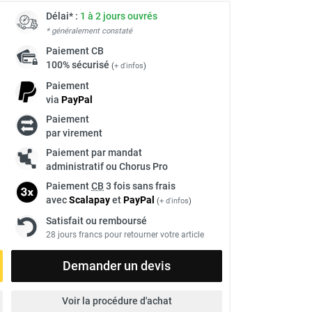
Délai* :
1 à 2 jours ouvrés
* généralement constaté
Paiement
CB
100% sécurisé
(
+ d'infos
)
Paiement
via
Pay
Pal
Paiement
par virement
Paiement par mandat
administratif ou Chorus Pro
Paiement
CB
3 fois sans frais
avec
Scalapay
et
Pay
Pal
(
+ d'infos
)
Satisfait ou remboursé
28 jours francs pour retourner votre article
Demander un devis
Voir la procédure d'achat