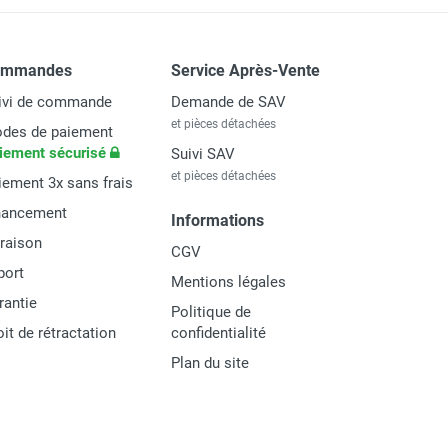
ommandes
Service Après-Vente
ivi de commande
Demande de SAV
et pièces détachées
des de paiement
iement sécurisé
Suivi SAV
et pièces détachées
iement 3x sans frais
nancement
Informations
vraison
CGV
port
Mentions légales
rantie
Politique de
oit de rétractation
confidentialité
Plan du site