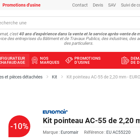
Promotions d'usine
Contact
Devis
SAV
Suivi de
mat, c'est
40 ans d'expérience dans la vente et le service après-vente de 
vice des entreprises du Bâtiment et de Travaux Publics, des industries, des a
des particuliers.
NFIGURATEUR
NOS
PROMOTIONS
DEM
ÉCHAFAUDAGE
MARQUES
D'USINE
DE D
s et pièces détachées
Kit
Kit pointeau AC-55 de 2,20 mm - EU
Kit pointeau AC-55 de 2,2
-10%
Marque :
Euromair
Référence :
EU AC55220