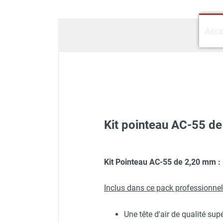
GROUPES ÉLECTROGÈNE, DE
SOUDAGE ET ÉQUIPEMENT
ÉLECTRIQUE
Acce
NETTOYEUR HAUTE
PRESSION ET
PULVÉRISATEUR
MOTOPOMPE ET POMPE À
EAU
ASPIRATEUR ET NETTOYAGE
DU SOL
Kit pointeau AC-55 
ÉQUIPEMENT DE
PROTECTION INDIVIDUELLE
DÉNEIGEMENT
Pistolet pneumatique de pe
Cuve COMPACTAIR 100 avec t
Kit Pointeau AC-55 de 2,20 mm
:
STOCKAGE, CUVE ET
MOBILIER
APPAREIL DE MESURE
Inclus dans ce pack professionnel
TRAITEMENT DE L'AIR
Une tête d'air de qualité sup
ACCESSOIRES ET