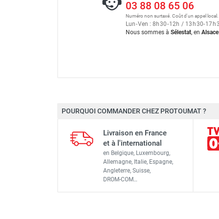
03 88 08 65 06
Numéro non surtaxé. Coût d'un appel local.
Lun
-
Ven : 8
h
30
-
12
h
/ 13
h
30
-
17
h
Nous sommes à
Sélestat
, en
Alsace
Marque
POURQUOI COMMANDER CHEZ PROTOUMAT ?
Référence fournisseur
Livraison en France
Code EAN
et à l'international
en Belgique, Luxembourg,
Classement produit
Allemagne, Italie, Espagne,
Angleterre, Suisse,
DROM-COM…