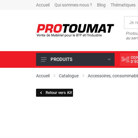
Accueil
Qui sommes-nous ?
Blog
Thématiques
Protou
au ser
CO
PRODUITS
D'
PROMOTIONS D'USINE
Accueil
Catalogue
Accessoires, consommable
OUTILS DIAMANT
Retour vers
Kit
SCIAGE ET FORAGE
ÉCLAIRAGE DE CHANTIER
TRAVAIL DU BÉTON
MALAXEUR
MATÉRIEL DE COMPACTAGE