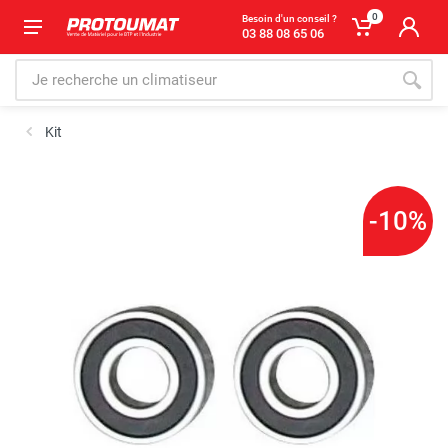
0
Besoin d'un conseil ?
03 88 08 65 06
Kit
-10%