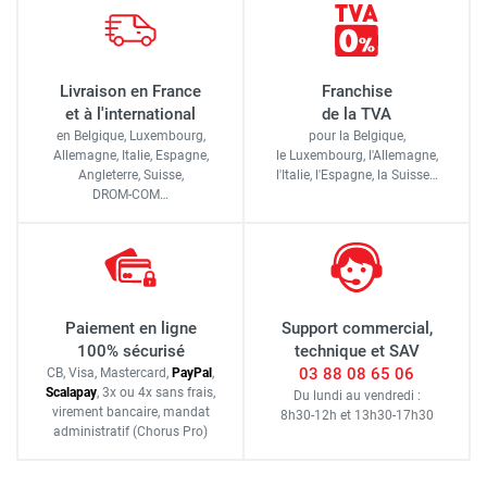
Livraison en France
Franchise
et à l'international
de la TVA
en Belgique, Luxembourg,
pour la Belgique,
Allemagne, Italie, Espagne,
le Luxembourg,
l'Allemagne,
Angleterre, Suisse,
l'Italie,
l'Espagne,
la Suisse…
DROM-COM…
Paiement en ligne
Support commercial,
100% sécurisé
technique et SAV
03 88 08 65 06
CB, Visa, Mastercard,
Pay
Pal
,
Scalapay
,
3x ou 4x sans frais
,
Du lundi au vendredi :
virement bancaire
, mandat
8h30-12h
et
13h30-17h30
administratif
(Chorus Pro)