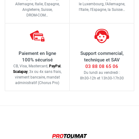
Allemagne, Italie, Espagne,
le Luxembourg,
l'Allemagne,
Angleterre, Suisse,
l'Italie,
l'Espagne,
la Suisse…
DROM-COM…
Paiement en ligne
Support commercial,
100% sécurisé
technique et SAV
03 88 08 65 06
CB, Visa, Mastercard,
Pay
Pal
,
Scalapay
,
3x ou 4x sans frais
,
Du lundi au vendredi :
virement bancaire
, mandat
8h30-12h
et
13h30-17h30
administratif
(Chorus Pro)