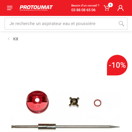
0
Besoin d'un conseil ?
03 88 08 65 06
Kit
-10%