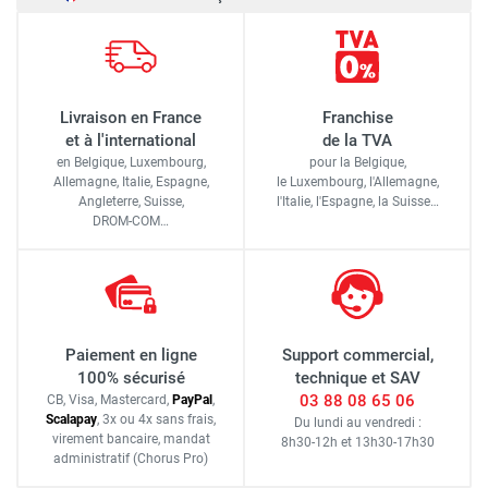
Livraison en France
Franchise
et à l'international
de la TVA
en Belgique, Luxembourg,
pour la Belgique,
Allemagne, Italie, Espagne,
le Luxembourg,
l'Allemagne,
Angleterre, Suisse,
l'Italie,
l'Espagne,
la Suisse…
DROM-COM…
Paiement en ligne
Support commercial,
100% sécurisé
technique et SAV
03 88 08 65 06
CB, Visa, Mastercard,
Pay
Pal
,
Scalapay
,
3x ou 4x sans frais
,
Du lundi au vendredi :
virement bancaire
, mandat
8h30-12h
et
13h30-17h30
administratif
(Chorus Pro)