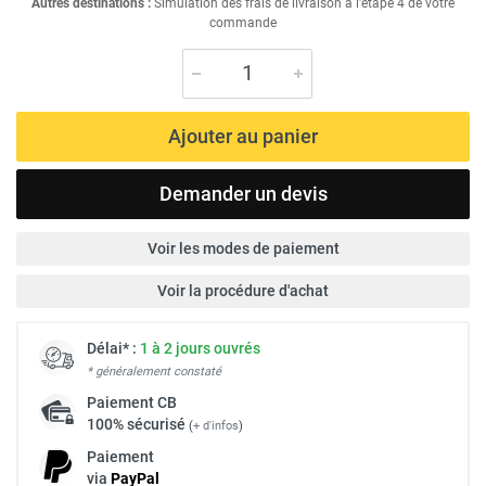
Autres destinations :
Simulation des frais de livraison à l'étape 4 de votre
commande
Ajouter au panier
Demander un devis
Voir les modes de paiement
Voir la procédure d'achat
Délai* :
1 à 2 jours ouvrés
* généralement constaté
Paiement
CB
100% sécurisé
(
+ d'infos
)
Paiement
via
Pay
Pal