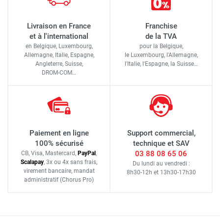
Livraison en France
Franchise
et à l'international
de la TVA
en Belgique, Luxembourg,
pour la Belgique,
Allemagne, Italie, Espagne,
le Luxembourg,
l'Allemagne,
Angleterre, Suisse,
l'Italie,
l'Espagne,
la Suisse…
DROM-COM…
Paiement en ligne
Support commercial,
100% sécurisé
technique et SAV
03 88 08 65 06
CB, Visa, Mastercard,
Pay
Pal
,
Scalapay
,
3x ou 4x sans frais
,
Du lundi au vendredi :
virement bancaire
, mandat
8h30-12h
et
13h30-17h30
administratif
(Chorus Pro)