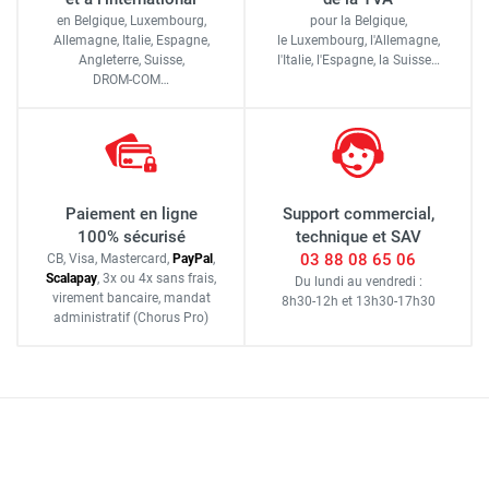
en Belgique, Luxembourg,
pour la Belgique,
Allemagne, Italie, Espagne,
le Luxembourg,
l'Allemagne,
Angleterre, Suisse,
l'Italie,
l'Espagne,
la Suisse…
DROM-COM…
Paiement en ligne
Support commercial,
100% sécurisé
technique et SAV
03 88 08 65 06
CB, Visa, Mastercard,
Pay
Pal
,
Scalapay
,
3x ou 4x sans frais
,
Du lundi au vendredi :
virement bancaire
, mandat
8h30-12h
et
13h30-17h30
administratif
(Chorus Pro)