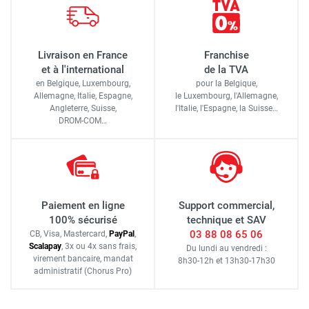
Livraison en France
Franchise
et à l'international
de la TVA
en Belgique, Luxembourg,
pour la Belgique,
Allemagne, Italie, Espagne,
le Luxembourg,
l'Allemagne,
Angleterre, Suisse,
l'Italie,
l'Espagne,
la Suisse…
DROM-COM…
Paiement en ligne
Support commercial,
100% sécurisé
technique et SAV
03 88 08 65 06
CB, Visa, Mastercard,
Pay
Pal
,
Scalapay
,
3x ou 4x sans frais
,
Du lundi au vendredi :
virement bancaire
, mandat
8h30-12h
et
13h30-17h30
administratif
(Chorus Pro)