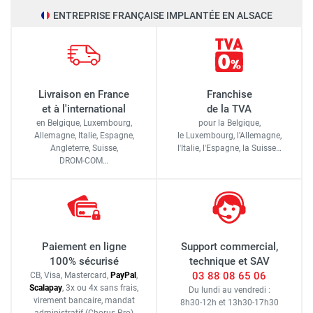
ENTREPRISE FRANÇAISE IMPLANTÉE EN ALSACE
Livraison en France
Franchise
et à l'international
de la TVA
en Belgique, Luxembourg,
pour la Belgique,
Allemagne, Italie, Espagne,
le Luxembourg,
l'Allemagne,
Angleterre, Suisse,
l'Italie,
l'Espagne,
la Suisse…
DROM-COM…
Paiement en ligne
Support commercial,
100% sécurisé
technique et SAV
03 88 08 65 06
CB, Visa, Mastercard,
Pay
Pal
,
Scalapay
,
3x ou 4x sans frais
,
Du lundi au vendredi :
virement bancaire
, mandat
8h30-12h
et
13h30-17h30
administratif
(Chorus Pro)