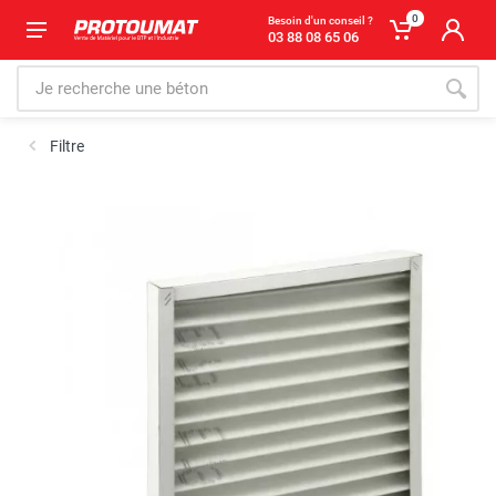
0
Besoin d'un conseil ?
03 88 08 65 06
Filtre