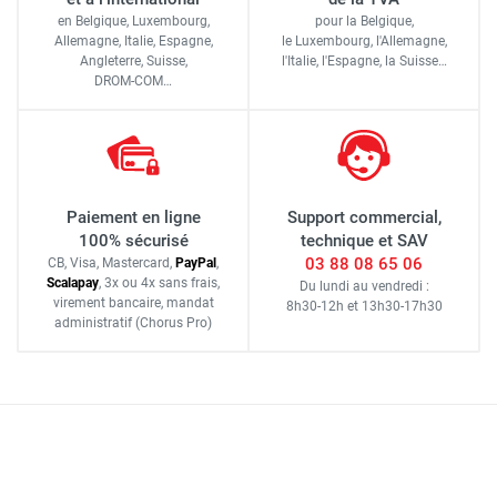
en Belgique, Luxembourg,
pour la Belgique,
Allemagne, Italie, Espagne,
le Luxembourg,
l'Allemagne,
Angleterre, Suisse,
l'Italie,
l'Espagne,
la Suisse…
DROM-COM…
Paiement en ligne
Support commercial,
100% sécurisé
technique et SAV
03 88 08 65 06
CB, Visa, Mastercard,
Pay
Pal
,
Scalapay
,
3x ou 4x sans frais
,
Du lundi au vendredi :
virement bancaire
, mandat
8h30-12h
et
13h30-17h30
administratif
(Chorus Pro)