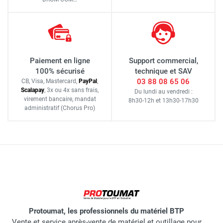
Paiement en ligne
Support commercial,
100% sécurisé
technique et SAV
03 88 08 65 06
CB, Visa, Mastercard,
Pay
Pal
,
Scalapay
,
3x ou 4x sans frais
,
Du lundi au vendredi :
virement bancaire
, mandat
8h30-12h
et
13h30-17h30
administratif
(Chorus Pro)
Protoumat, les professionnels du matériel BTP
Vente et service après-vente de matériel et outillage pour