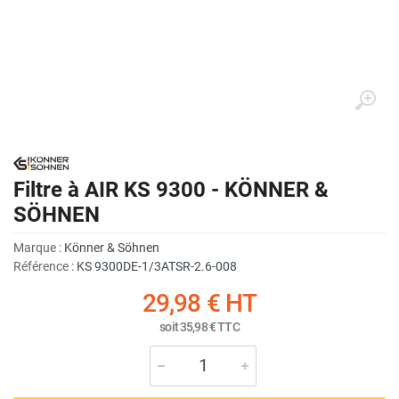
Filtre à AIR KS 9300 - KÖNNER &
SÖHNEN
Marque :
Könner & Söhnen
Référence :
KS 9300DE-1/3ATSR-2.6-008
29,98 €
HT
soit
35,98 €
TTC