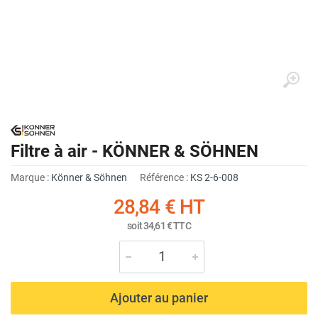
Filtre à air - KÖNNER & SÖHNEN
Marque :
Könner & Söhnen
Référence :
KS 2-6-008
28,84 €
HT
soit
34,61 €
TTC
Ajouter au panier