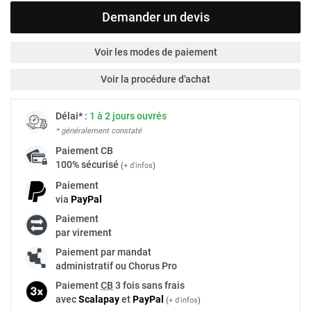
Demander un devis
Voir les modes de paiement
Voir la procédure d'achat
Délai* :
1 à 2 jours ouvrés
* généralement constaté
Paiement
CB
100% sécurisé
(
+ d'infos
)
Paiement
via
Pay
Pal
Paiement
par virement
Paiement par mandat
administratif ou Chorus Pro
Paiement
CB
3 fois sans frais
avec
Scalapay
et
Pay
Pal
(
+ d'infos
)