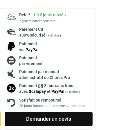
6
Délai* :
1 à 2 jours ouvrés
* généralement constaté
Paiement
CB
100% sécurisé
(
+ d'infos
)
Paiement
via
Pay
Pal
Paiement
par virement
Paiement par mandat
administratif ou Chorus Pro
Paiement
CB
3 fois sans frais
avec
Scalapay
et
Pay
Pal
(
+ d'infos
)
Satisfait ou remboursé
28 jours francs pour retourner votre article
Demander un devis