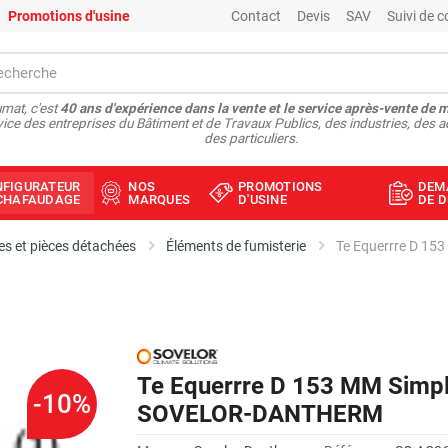
Promotions d'usine
Contact
Devis
SAV
Suivi de
mat, c'est
40 ans d'expérience dans la vente et le service après-vente de 
vice des entreprises du Bâtiment et de Travaux Publics, des industries, des a
des particuliers.
NFIGURATEUR
NOS
PROMOTIONS
DEM
ÉCHAFAUDAGE
MARQUES
D'USINE
DE D
s et pièces détachées
Éléments de fumisterie
Te Equerrre D 153 MM Simple
-10%
SOVELOR-DANTHERM