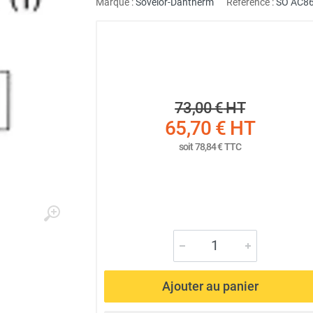
Marque :
Sovelor-Dantherm
Référence :
SO AC8
73,00 €
HT
65,70 €
HT
soit
78,84 €
TTC
Ajouter au panier