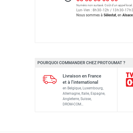
FOURNITURES
Numéro non surtaxé. Coût d'un appel local.
Chauffage au fioul à air 
Lun
-
Ven : 8
h
30
-
12
h
/ 13
h
30
-
17
h
Nous sommes à
Sélestat
, en
Alsace
Chauffage au fioul à air 
POURQUOI COMMANDER CHEZ PROTOUMAT ?
Marque
Chauffage Mobile au Fiou
Livraison en France
Référence fournisseur
et à l'international
en Belgique, Luxembourg,
Origine
Chauffage au fioul à air 
Allemagne, Italie, Espagne,
Angleterre, Suisse,
Classement produit
DROM-COM…