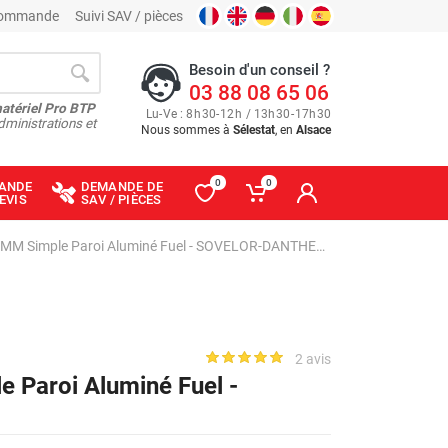
 commande
Suivi SAV / pièces
Besoin d'un conseil ?
03 88 08 65 06
matériel Pro BTP
Lu
-
Ve
: 8
h
30
-
12
h
/ 13
h
30
-
17
h
30
dministrations et
Nous sommes à
Sélestat
, en
Alsace
0
0
ANDE
DEMANDE DE
EVIS
SAV / PIÈCES
Te Equerrre D 153 MM Simple Paroi Aluminé Fuel - SOVELOR-DANTHERM
2 avis
 Paroi Aluminé Fuel -