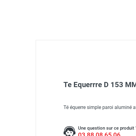
GROUPES ÉLECTROGÈNE, DE
SOUDAGE ET ÉQUIPEMENT
ÉLECTRIQUE
NETTOYEUR HAUTE
PRESSION ET
PULVÉRISATEUR
MOTOPOMPE ET POMPE À
EAU
ASPIRATEUR ET NETTOYAGE
DU SOL
ÉQUIPEMENT DE
PROTECTION INDIVIDUELLE
Te Equerrre D 153 M
DÉNEIGEMENT
STOCKAGE, CUVE ET
MOBILIER
Té équerre simple paroi aluminé
APPAREIL DE MESURE
Chauffage air pulsé avec 
TRAITEMENT DE L'AIR
Une question sur ce produit 
03 88 08 65 06
ACCESSOIRES ET