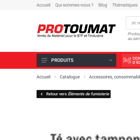
Accueil
Qui sommes-nous ?
Blog
Thématiques
Protou
au ser
CO
PRODUITS
D'
PROMOTIONS D'USINE
Accueil
Catalogue
Accessoires, consommable
OUTILS DIAMANT
Retour vers
Éléments de fumisterie
SCIAGE ET FORAGE
ÉCLAIRAGE DE CHANTIER
TRAVAIL DU BÉTON
MALAXEUR
MATÉRIEL DE COMPACTAGE