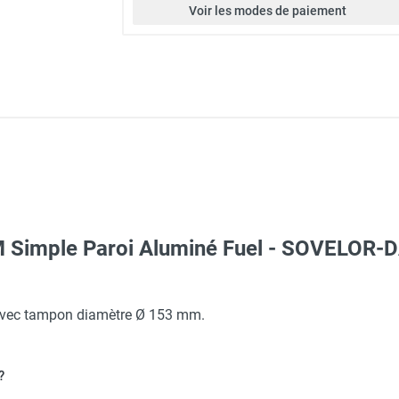
Voir les modes de paiement
M Simple Paroi Aluminé Fuel - SOVELO
 avec tampon diamètre Ø 153 mm.
brûleur au fuel FARM95 mobile - SOVELOR-DANTHERM
?