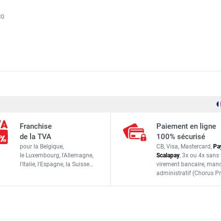
pulsé mobile de 34 kW BV 110 (HPV 35) - SOVELOR-DANTHERM
30
pulsé haute pression de 110 kW HPVMAX - SOVELOR-DANTHERM
Sovelor-Dantherm
l EC 110 - SOVELOR-DANTHERM
Franchise
Paiement en ligne
AC86
de la TVA
100% sécurisé
pour la Belgique,
CB, Visa, Mastercard,
Pa
France
pulsé mobile de 49 kW BV 170 (HPV 55) - SOVELOR-DANTHERM
le Luxembourg,
l'Allemagne,
Scalapay
,
3x ou 4x sans 
l'Italie,
l'Espagne,
la Suisse…
virement bancaire
, man
ACCESSOIRES
administratif
(Chorus Pr