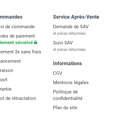
ommandes
Service Après-Vente
ivi de commande
Demande de SAV
et pièces détachées
des de paiement
iement sécurisé
Suivi SAV
et pièces détachées
iement 3x sans frais
nancement
Informations
vraison
CGV
port
Mentions légales
rantie
Politique de
oit de rétractation
confidentialité
Plan du site