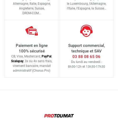
Allemagne, Italie, Espagne,
le Luxembourg,
l'Allemagne,
Angleterre, Suisse,
l'Italie,
l'Espagne,
la Suisse…
DROM-COM…
Paiement en ligne
Support commercial,
100% sécurisé
technique et SAV
03 88 08 65 06
CB, Visa, Mastercard,
Pay
Pal
,
Scalapay
,
3x ou 4x sans frais
,
Du lundi au vendredi :
virement bancaire
, mandat
8h30-12h
et
13h30-17h30
administratif
(Chorus Pro)