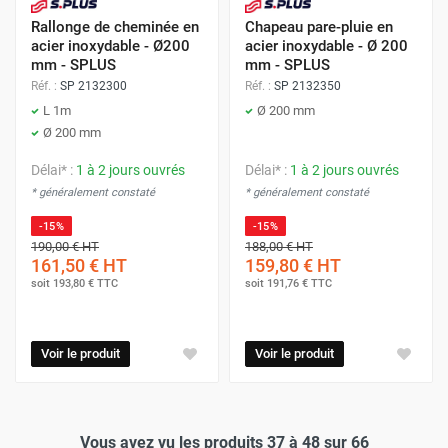
Rallonge de cheminée en
Chapeau pare-pluie en
acier inoxydable - Ø200
acier inoxydable - Ø 200
mm - SPLUS
mm - SPLUS
Réf. :
SP 2132300
Réf. :
SP 2132350
L 1m
Ø 200 mm
Ø 200 mm
Délai* :
1 à 2 jours ouvrés
Délai* :
1 à 2 jours ouvrés
* généralement constaté
* généralement constaté
-15%
-15%
190,00 €
HT
188,00 €
HT
161,50 €
HT
159,80 €
HT
soit
193,80 €
TTC
soit
191,76 €
TTC
Voir le produit
Voir le produit
Vous avez vu les produits 37 à 48 sur 66