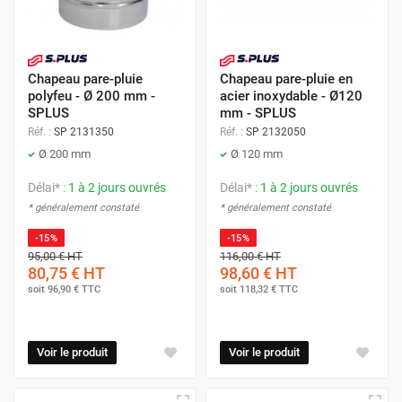
Chapeau pare-pluie
Chapeau pare-pluie en
polyfeu - Ø 200 mm -
acier inoxydable - Ø120
SPLUS
mm - SPLUS
Réf. :
SP 2131350
Réf. :
SP 2132050
Ø 200 mm
Ø 120 mm
Délai* :
1 à 2 jours ouvrés
Délai* :
1 à 2 jours ouvrés
* généralement constaté
* généralement constaté
-15%
-15%
95,00 €
HT
116,00 €
HT
80,75 €
HT
98,60 €
HT
soit
96,90 €
TTC
soit
118,32 €
TTC
Voir le produit
Voir le produit