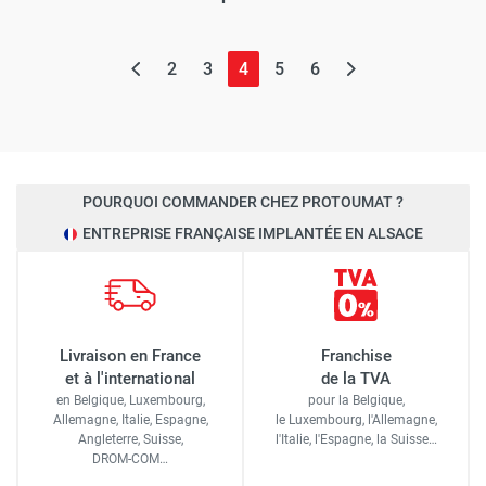
(page actuelle)
2
3
4
5
6
POURQUOI COMMANDER CHEZ PROTOUMAT ?
ENTREPRISE FRANÇAISE IMPLANTÉE EN ALSACE
Livraison en France
Franchise
et à l'international
de la TVA
en Belgique, Luxembourg,
pour la Belgique,
Allemagne, Italie, Espagne,
le Luxembourg,
l'Allemagne,
Angleterre, Suisse,
l'Italie,
l'Espagne,
la Suisse…
DROM-COM…