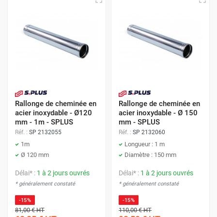
Rallonge de cheminée en
Rallonge de cheminée en
acier inoxydable - Ø120
acier inoxydable - Ø 150
mm - 1m - SPLUS
mm - SPLUS
Réf. :
SP 2132055
Réf. :
SP 2132060
1m
Longueur : 1 m
Ø 120 mm
Diamètre : 150 mm
Délai* :
1 à 2 jours ouvrés
Délai* :
1 à 2 jours ouvrés
* généralement constaté
* généralement constaté
-15%
-15%
81,00 €
HT
110,00 €
HT