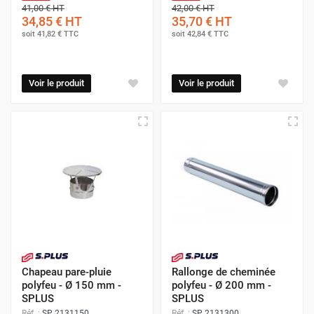
41,00 €
HT
42,00 €
HT
34,85 €
HT
35,70 €
HT
soit
41,82 €
TTC
soit
42,84 €
TTC
Voir le produit
Voir le produit
Chapeau pare-pluie
Rallonge de cheminée
polyfeu - Ø 150 mm -
polyfeu - Ø 200 mm -
SPLUS
SPLUS
Réf. :
SP 2131150
Réf. :
SP 2131300