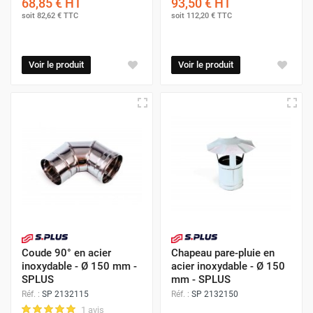
68,85 €
HT
93,50 €
HT
soit
82,62 €
TTC
soit
112,20 €
TTC
Voir le produit
Voir le produit
Coude 90° en acier
Chapeau pare-pluie en
inoxydable - Ø 150 mm -
acier inoxydable - Ø 150
SPLUS
mm - SPLUS
Réf. :
SP 2132115
Réf. :
SP 2132150
1 avis