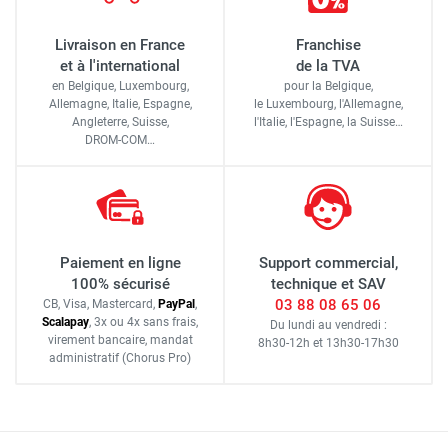
Livraison en France
Franchise
et à l'international
de la TVA
en Belgique, Luxembourg,
pour la Belgique,
Allemagne, Italie, Espagne,
le Luxembourg,
l'Allemagne,
Angleterre, Suisse,
l'Italie,
l'Espagne,
la Suisse…
DROM-COM…
Paiement en ligne
Support commercial,
100% sécurisé
technique et SAV
03 88 08 65 06
CB, Visa, Mastercard,
Pay
Pal
,
Scalapay
,
3x ou 4x sans frais
,
Du lundi au vendredi :
virement bancaire
, mandat
8h30-12h
et
13h30-17h30
administratif
(Chorus Pro)