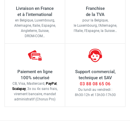
Livraison en France
Franchise
et à l'international
de la TVA
en Belgique, Luxembourg,
pour la Belgique,
Allemagne, Italie, Espagne,
le Luxembourg,
l'Allemagne,
Angleterre, Suisse,
l'Italie,
l'Espagne,
la Suisse…
DROM-COM…
Paiement en ligne
Support commercial,
100% sécurisé
technique et SAV
03 88 08 65 06
CB, Visa, Mastercard,
Pay
Pal
,
Scalapay
,
3x ou 4x sans frais
,
Du lundi au vendredi :
virement bancaire
, mandat
8h30-12h
et
13h30-17h30
administratif
(Chorus Pro)