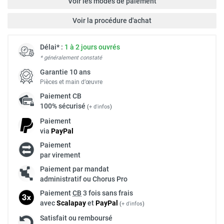
Voir les modes de paiement
Voir la procédure d'achat
Délai* :
1 à 2 jours ouvrés
* généralement constaté
Garantie 10 ans
Pièces et main d’œuvre
Paiement
CB
100% sécurisé
(
+ d'infos
)
Paiement
via
Pay
Pal
Paiement
par virement
Paiement par mandat
administratif ou Chorus Pro
Paiement
CB
3 fois sans frais
avec
Scalapay
et
Pay
Pal
(
+ d'infos
)
Satisfait ou remboursé