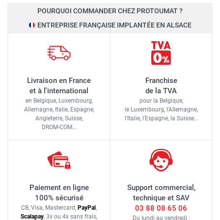
POURQUOI COMMANDER CHEZ PROTOUMAT ?
ENTREPRISE FRANÇAISE IMPLANTÉE EN ALSACE
Livraison en France
Franchise
et à l'international
de la TVA
en Belgique, Luxembourg,
pour la Belgique,
Allemagne, Italie, Espagne,
le Luxembourg,
l'Allemagne,
Angleterre, Suisse,
l'Italie,
l'Espagne,
la Suisse…
DROM-COM…
Paiement en ligne
Support commercial,
100% sécurisé
technique et SAV
03 88 08 65 06
CB, Visa, Mastercard,
Pay
Pal
,
Scalapay
,
3x ou 4x sans frais
,
Du lundi au vendredi :