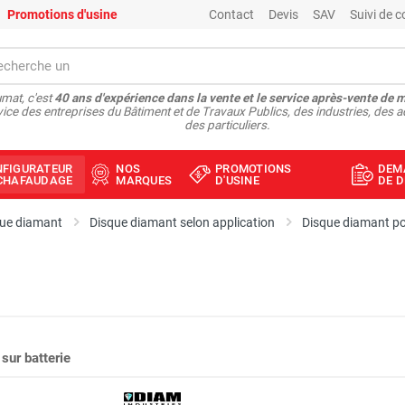
Promotions d'usine
Contact
Devis
SAV
Suivi de
mat, c'est
40 ans d'expérience dans la vente et le service après-vente de 
vice des entreprises du Bâtiment et de Travaux Publics, des industries, des a
des particuliers.
NFIGURATEUR
NOS
PROMOTIONS
DEM
ÉCHAFAUDAGE
MARQUES
D'USINE
DE D
ue diamant
Disque diamant selon application
Disque diamant p
sur batterie