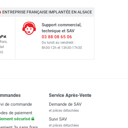
STRIES
ENTREPRISE FRANÇAISE IMPLANTÉE EN ALSACE
STRIES
Support commercial,
technique et SAV
03 88 08 65 06
y
Pal
,
frais
,
Du lundi au vendredi :
STRIES
dat
8h30-12h
et
13h30-17h30
o)
STRIES
STRIES
ommandes
Service Après-Vente
ivi de commande
Demande de SAV
et pièces détachées
des de paiement
iement sécurisé
Suivi SAV
et pièces détachées
iement 3x sans frais