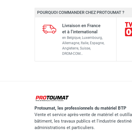
Disque diamanté béton armé
POURQUOI COMMANDER CHEZ PROTOUMAT ?
Diamètre
Disque diamanté béton armé
Livraison en France
Alésage
et à l'international
en Belgique, Luxembourg,
Nombre segment
Allemagne, Italie, Espagne,
Disque diamanté béton armé
Angleterre, Suisse,
Dimensions segment
DROM-COM…
Refroidissement
Disque diamanté béton armé
Disque diamanté béton armé
Marque
Protoumat, les professionnels du matériel BTP
Référence fournisseur
Vente et service après-vente de matériel et outill
Nom du modèle
bâtiment, les travaux publics et l'industrie destin
administrations et particuliers.