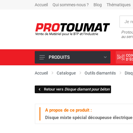
Accueil
Qui sommes-nous ?
Blog
Thématiques
Protou
au ser
CO
PRODUITS
D'
PROMOTIONS D'USINE
Accueil
Catalogue
Outils diamantés
Disq
OUTILS DIAMANT
Retour vers
Disque diamant pour béton
SCIAGE ET FORAGE
ÉCLAIRAGE DE CHANTIER
A propos de ce produit :
TRAVAIL DU BÉTON
Disque mixte spécial découpeuse électrique 
MALAXEUR
MATÉRIEL DE COMPACTAGE