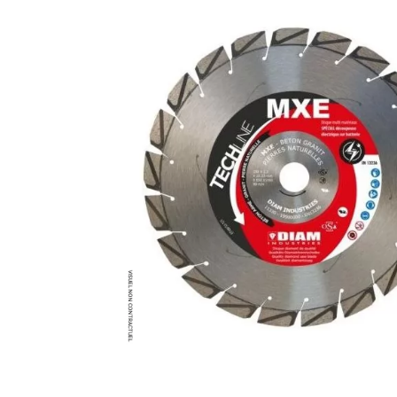
MATÉRIEL DE DÉMOLITION
COMPRESSEUR DE CHANTIER
TRAVAIL EN HAUTEUR
ÉQUIPEMENT DE CHANTIER
ROUTIER
MACHINE DE PROJECTION ET
COULAGE
MATÉRIEL DE SABLAGE
POMPE ET PISTOLET À
PEINTURE
DÉCOLLEUSE À PAPIER PEINT
ET MOQUETTE
ESPACE VERT
TRANSPALETTE, GERBEUR ET
MANUTENTION
MANUTENTION ET LEVAGE
DE CHANTIER