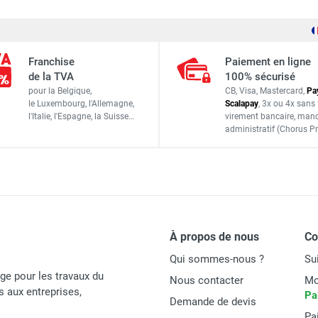
, granit et pierre naturelle mixte MXE - Ø 250 mm - DIAM INDU
Ø 400 mm
, granit et pierre naturelle mixte MXE - Ø 350 mm - DIAM INDU
Franchise
Paiement en ligne
Ø 20 mm
de la TVA
100% sécurisé
pour la Belgique,
CB, Visa, Mastercard,
Pa
39
le Luxembourg,
l'Allemagne,
Scalapay
,
3x ou 4x sans 
, granit et pierre naturelle mixte MXE - Ø 300 mm - DIAM INDU
l'Italie,
l'Espagne,
la Suisse…
virement bancaire
, man
28 x 2,8 x 12 mm
administratif
(Chorus Pr
À sec ou à eau
, granit et pierre naturelle mixte MXE - Ø 350 mm - DIAM INDU
, granit et pierre naturelle mixte MXE - Ø 230 mm - DIAM INDU
Diam Industries
À propos de nous
C
Qui sommes-nous ?
Su
MXE400/20
age pour les travaux du
Nous contacter
Mo
MXE
és aux entreprises,
Pa
Demande de devis
Pa