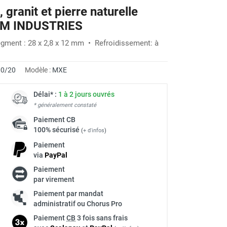
granit et pierre naturelle
IAM INDUSTRIES
ment : 28 x 2,8 x 12 mm • Refroidissement: à
0/20
Modèle :
MXE
Délai* :
1 à 2 jours ouvrés
* généralement constaté
Paiement
CB
100% sécurisé
(
+ d'infos
)
Paiement
via
Pay
Pal
Paiement
par virement
Paiement par mandat
administratif ou Chorus Pro
Paiement
CB
3 fois sans frais