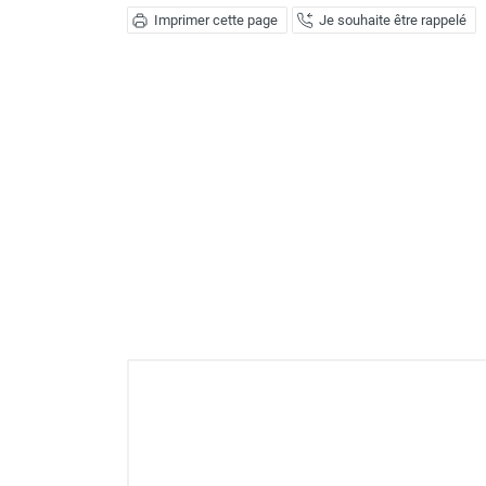
Imprimer cette page
Je souhaite être rappelé
GROUPES ÉLECTROGÈNE, DE
SOUDAGE ET ÉQUIPEMENT
ÉLECTRIQUE
NETTOYEUR HAUTE
PRESSION ET
PULVÉRISATEUR
MOTOPOMPE ET POMPE À
EAU
ASPIRATEUR ET NETTOYAGE
DU SOL
ÉQUIPEMENT DE
PROTECTION INDIVIDUELLE
DÉNEIGEMENT
STOCKAGE, CUVE ET
MOBILIER
APPAREIL DE MESURE
TRAITEMENT DE L'AIR
ACCESSOIRES ET