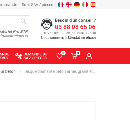
 commande
Suivi SAV / pièces
Besoin d'un conseil ?
03 88 08 65 06
matériel Pro BTP
Lu
-
Ve
: 8
h
30
-
12
h
/ 13
h
30
-
17
h
30
dministrations et
Nous sommes à
Sélestat
, en
Alsace
0
0
ANDE
DEMANDE DE
EVIS
SAV / PIÈCES
our béton
Disque diamanté béton armé, granit et pierre naturelle mixte MXE - Ø 400 mm - DIAM INDUSTRIES