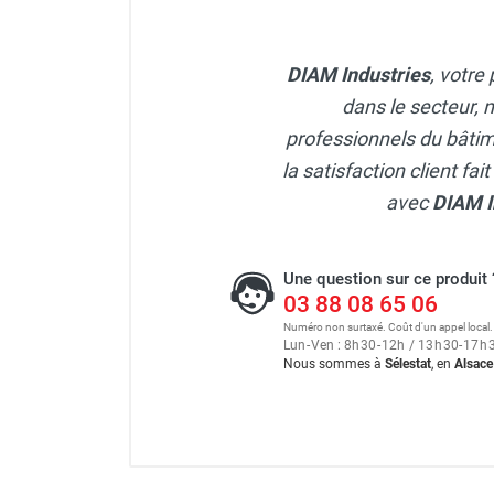
DIAM Industries
, votre
dans le secteur, 
professionnels du bâtime
la satisfaction client fa
avec
DIAM I
Une question sur ce produit 
03 88 08 65 06
Numéro non surtaxé. Coût d'un appel local.
Lun
-
Ven : 8
h
30
-
12
h
/ 13
h
30
-
17
h
Nous sommes à
Sélestat
, en
Alsace