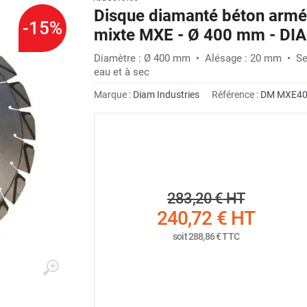
Disque diamanté béton armé, 
-15%
mixte MXE - Ø 400 mm - D
Diamètre : Ø 400 mm • Alésage : 20 mm • Seg
eau et à sec
Marque :
Diam Industries
Référence :
DM MXE40
283,20 €
HT
240,72 €
HT
soit
288,86 €
TTC