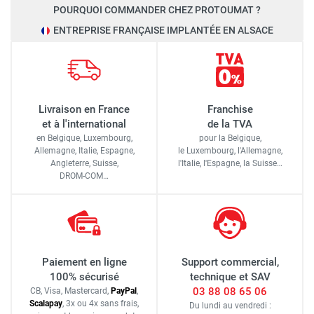
POURQUOI COMMANDER CHEZ PROTOUMAT ?
ENTREPRISE FRANÇAISE IMPLANTÉE EN ALSACE
Livraison en France
Franchise
et à l'international
de la TVA
en Belgique, Luxembourg,
pour la Belgique,
Allemagne, Italie, Espagne,
le Luxembourg,
l'Allemagne,
Angleterre, Suisse,
l'Italie,
l'Espagne,
la Suisse…
DROM-COM…
Paiement en ligne
Support commercial,
100% sécurisé
technique et SAV
03 88 08 65 06
CB, Visa, Mastercard,
Pay
Pal
,
Scalapay
,
3x ou 4x sans frais
,
Du lundi au vendredi :