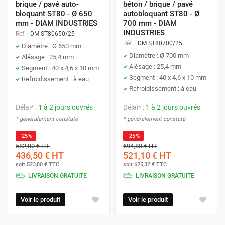
brique / pavé auto-
béton / brique / pavé
bloquant ST80 - Ø 650
autobloquant ST80 - Ø
mm - DIAM INDUSTRIES
700 mm - DIAM
INDUSTRIES
Réf. :
DM ST80650/25
Réf. :
DM ST80700/25
Diamètre : Ø 650 mm
Diamètre : Ø 700 mm
Alésage : 25,4 mm
Alésage : 25,4 mm
Segment : 40 x 4,6 x 10 mm
Segment : 40 x 4,6 x 10 mm
Refroidissement : à eau
Refroidissement : à eau
Délai* :
1 à 2 jours ouvrés
Délai* :
1 à 2 jours ouvrés
* généralement constaté
* généralement constaté
-25%
-25%
582,00 €
HT
694,80 €
HT
436,50 €
HT
521,10 €
HT
soit
523,80 €
TTC
soit
625,32 €
TTC
LIVRAISON GRATUITE
LIVRAISON GRATUITE
Voir le produit
Voir le produit