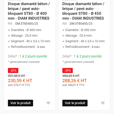
Disque diamanté béton /
Disque diamanté béton /
brique / pavé auto-
brique / pavé auto-
bloquant ST80 - Ø 400
bloquant ST80 - Ø 450
mm - DIAM INDUSTRIES
mm - DIAM INDUSTRIES
Réf. :
DM ST80400/25
Réf. :
DM ST80450/25
Diamètre : Ø 400 mm
Diamètre : Ø 450 mm
Alésage : 25,4 mm
Alésage : 25,4 mm
Segment : 40 x 3,6 x 10 mm
Segment : 40 x 3,6 x 10 mm
Refroidissement : à eau
Refroidissement : à eau
Délai* :
1 à 2 jours ouvrés
Délai* :
1 à 2 jours ouvrés
* généralement constaté
* généralement constaté
-25%
-25%
307,45 €
HT
384,35 €
HT
230,59 €
HT
288,26 €
HT
soit
276,71 €
TTC
soit
345,91 €
TTC
Voir le produit
Voir le produit