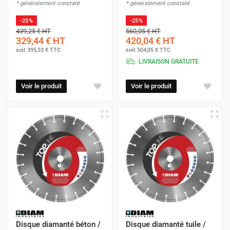
* généralement constaté
* généralement constaté
-25%
-25%
439,25 €
HT
560,05 €
HT
329,44 €
HT
420,04 €
HT
soit
395,33 €
TTC
soit
504,05 €
TTC
LIVRAISON GRATUITE
Voir le produit
Voir le produit
Disque diamanté béton /
Disque diamanté tuile /