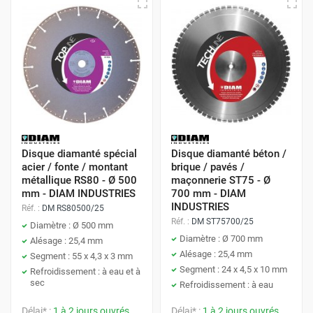
Disque diamanté spécial
Disque diamanté béton /
acier / fonte / montant
brique / pavés /
métallique RS80 - Ø 500
maçonnerie ST75 - Ø
mm - DIAM INDUSTRIES
700 mm - DIAM
INDUSTRIES
Réf. :
DM RS80500/25
Réf. :
DM ST75700/25
Diamètre : Ø 500 mm
Diamètre : Ø 700 mm
Alésage : 25,4 mm
Alésage : 25,4 mm
Segment : 55 x 4,3 x 3 mm
Segment : 24 x 4,5 x 10 mm
Refroidissement : à eau et à
sec
Refroidissement : à eau
Délai* :
1 à 2 jours ouvrés
Délai* :
1 à 2 jours ouvrés