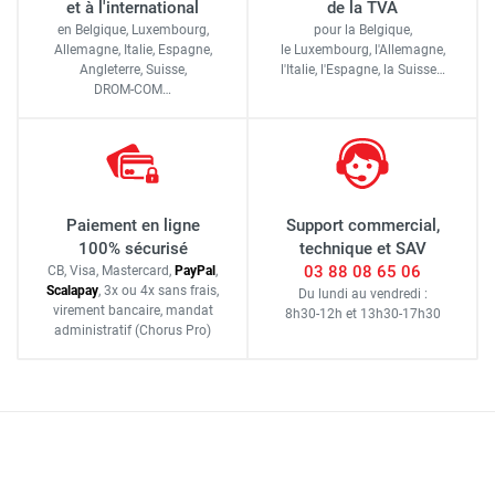
et à l'international
de la TVA
en Belgique, Luxembourg,
pour la Belgique,
Allemagne, Italie, Espagne,
le Luxembourg,
l'Allemagne,
Angleterre, Suisse,
l'Italie,
l'Espagne,
la Suisse…
DROM-COM…
Paiement en ligne
Support commercial,
100% sécurisé
technique et SAV
03 88 08 65 06
CB, Visa, Mastercard,
Pay
Pal
,
Scalapay
,
3x ou 4x sans frais
,
Du lundi au vendredi :
virement bancaire
, mandat
8h30-12h
et
13h30-17h30
administratif
(Chorus Pro)