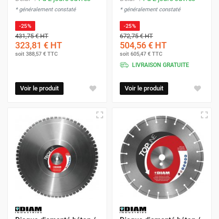
* généralement constaté
* généralement constaté
-25%
-25%
431,75 €
HT
672,75 €
HT
323,81 €
HT
504,56 €
HT
soit
388,57 €
TTC
soit
605,47 €
TTC
LIVRAISON GRATUITE
Voir le produit
Voir le produit