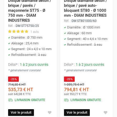
Disque diamanté béton /
Disque diamanté béton /
brique / pavés /
brique / pavé auto-
maçonnerie ST75 - Ø
bloquant ST80 - Ø 1000
750 mm - DIAM
mm - DIAM INDUSTRIES
INDUSTRIES
Réf. :
DM ST801000/60
Réf. :
DM ST75750/25
Diamètre : Ø 1000 mm
1 avis
Alésage : 60 mm
Diamètre : Ø 750 mm
Segment : 40 x 4,6 x 10 mm
Alésage : 25,4 mm
Refroidissement : à eau
Segment : 24 x 4,0 x 10 mm
Refroidissement : à eau
Délai* :
1 à 2 jours ouvrés
Délai* :
1 à 2 jours ouvrés
* généralement constaté
* généralement constaté
-25%
-25%
714,30 €
HT
1 059,75 €
HT
535,73 €
HT
794,81 €
HT
soit
642,88 €
TTC
soit
953,77 €
TTC
LIVRAISON GRATUITE
LIVRAISON GRATUITE
Voir le produit
Voir le produit