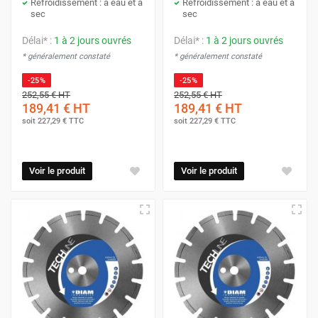
Refroidissement : à eau et à
Refroidissement : à eau et à
sec
sec
Délai* :
1 à 2 jours ouvrés
Délai* :
1 à 2 jours ouvrés
* généralement constaté
* généralement constaté
-25%
-25%
252,55 €
HT
252,55 €
HT
189,41 €
HT
189,41 €
HT
soit
227,29 €
TTC
soit
227,29 €
TTC
Voir le produit
Voir le produit