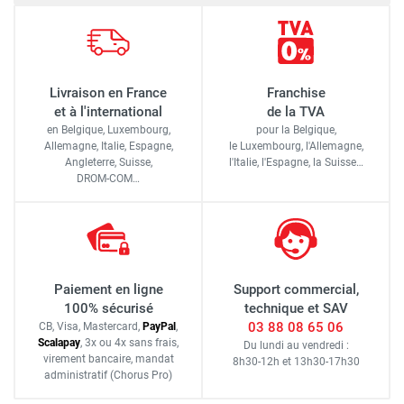
Livraison en France
Franchise
et à l'international
de la TVA
en Belgique, Luxembourg,
pour la Belgique,
Allemagne, Italie, Espagne,
le Luxembourg,
l'Allemagne,
Angleterre, Suisse,
l'Italie,
l'Espagne,
la Suisse…
DROM-COM…
Paiement en ligne
Support commercial,
100% sécurisé
technique et SAV
03 88 08 65 06
CB, Visa, Mastercard,
Pay
Pal
,
Scalapay
,
3x ou 4x sans frais
,
Du lundi au vendredi :
virement bancaire
, mandat
8h30-12h
et
13h30-17h30
administratif
(Chorus Pro)