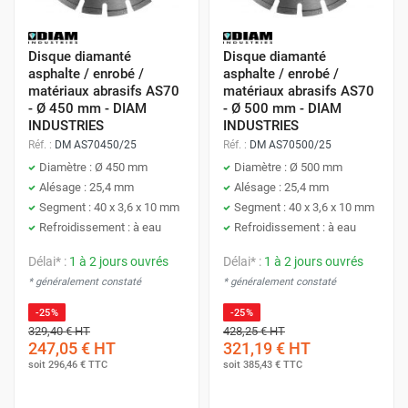
Disque diamanté
Disque diamanté
asphalte / enrobé /
asphalte / enrobé /
matériaux abrasifs AS70
matériaux abrasifs AS70
- Ø 450 mm - DIAM
- Ø 500 mm - DIAM
INDUSTRIES
INDUSTRIES
Réf. :
DM AS70450/25
Réf. :
DM AS70500/25
Diamètre : Ø 450 mm
Diamètre : Ø 500 mm
Alésage : 25,4 mm
Alésage : 25,4 mm
Segment : 40 x 3,6 x 10 mm
Segment : 40 x 3,6 x 10 mm
Refroidissement : à eau
Refroidissement : à eau
Délai* :
1 à 2 jours ouvrés
Délai* :
1 à 2 jours ouvrés
* généralement constaté
* généralement constaté
-25%
-25%
329,40 €
HT
428,25 €
HT
247,05 €
HT
321,19 €
HT
soit
296,46 €
TTC
soit
385,43 €
TTC