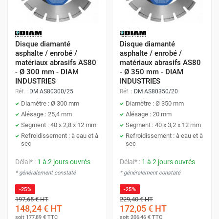
Disque diamanté
Disque diamanté
asphalte / enrobé /
asphalte / enrobé /
matériaux abrasifs AS80
matériaux abrasifs AS80
- Ø 300 mm - DIAM
- Ø 350 mm - DIAM
INDUSTRIES
INDUSTRIES
Réf. :
DM AS80300/25
Réf. :
DM AS80350/20
Diamètre : Ø 300 mm
Diamètre : Ø 350 mm
Alésage : 25,4 mm
Alésage : 20 mm
Segment : 40 x 2,8 x 12 mm
Segment : 40 x 3,2 x 12 mm
Refroidissement : à eau et à
Refroidissement : à eau et à
sec
sec
Délai* :
1 à 2 jours ouvrés
Délai* :
1 à 2 jours ouvrés
* généralement constaté
* généralement constaté
-25%
-25%
197,65 €
HT
229,40 €
HT
148,24 €
HT
172,05 €
HT
soit
177,89 €
TTC
soit
206,46 €
TTC