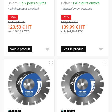
Délai* :
1 à 2 jours ouvrés
Délai* :
1 à 2 jours ouvrés
* généralement constaté
* généralement constaté
-25%
-25%
164,70 €
HT
186,65 €
HT
123,53 €
HT
139,99 €
HT
soit
148,24 €
TTC
soit
167,99 €
TTC
Voir le produit
Voir le produit