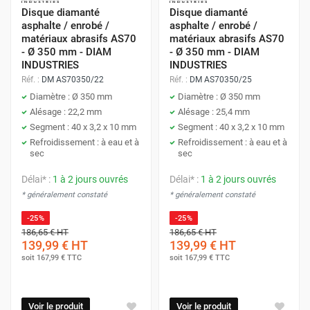
Disque diamanté
Disque diamanté
asphalte / enrobé /
asphalte / enrobé /
matériaux abrasifs AS70
matériaux abrasifs AS70
- Ø 350 mm - DIAM
- Ø 350 mm - DIAM
INDUSTRIES
INDUSTRIES
Réf. :
DM AS70350/22
Réf. :
DM AS70350/25
Diamètre : Ø 350 mm
Diamètre : Ø 350 mm
Alésage : 22,2 mm
Alésage : 25,4 mm
Segment : 40 x 3,2 x 10 mm
Segment : 40 x 3,2 x 10 mm
Refroidissement : à eau et à
Refroidissement : à eau et à
sec
sec
Délai* :
1 à 2 jours ouvrés
Délai* :
1 à 2 jours ouvrés
* généralement constaté
* généralement constaté
-25%
-25%
186,65 €
HT
186,65 €
HT
139,99 €
HT
139,99 €
HT
soit
167,99 €
TTC
soit
167,99 €
TTC
Voir le produit
Voir le produit