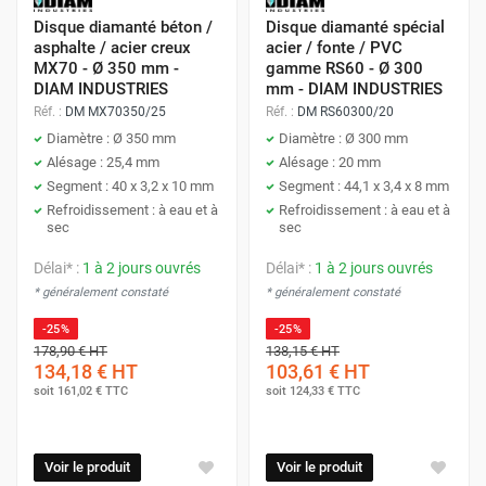
Disque diamanté béton /
Disque diamanté spécial
asphalte / acier creux
acier / fonte / PVC
MX70 - Ø 350 mm -
gamme RS60 - Ø 300
DIAM INDUSTRIES
mm - DIAM INDUSTRIES
Réf. :
DM MX70350/25
Réf. :
DM RS60300/20
Diamètre : Ø 350 mm
Diamètre : Ø 300 mm
Alésage : 25,4 mm
Alésage : 20 mm
Segment : 40 x 3,2 x 10 mm
Segment : 44,1 x 3,4 x 8 mm
Refroidissement : à eau et à
Refroidissement : à eau et à
sec
sec
Délai* :
1 à 2 jours ouvrés
Délai* :
1 à 2 jours ouvrés
* généralement constaté
* généralement constaté
-25%
-25%
178,90 €
HT
138,15 €
HT
134,18 €
HT
103,61 €
HT
soit
161,02 €
TTC
soit
124,33 €
TTC
Voir le produit
Voir le produit