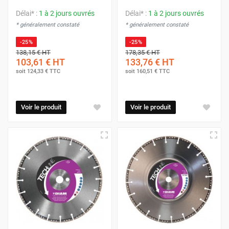
Délai* :
1 à 2 jours ouvrés
Délai* :
1 à 2 jours ouvrés
* généralement constaté
* généralement constaté
-25%
-25%
138,15 €
HT
178,35 €
HT
103,61 €
HT
133,76 €
HT
soit
124,33 €
TTC
soit
160,51 €
TTC
Voir le produit
Voir le produit