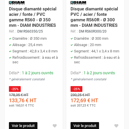
Disque diamanté spécial
Disque diamanté spécial
acier / fonte / PVC
PVC / acier / fonte
gamme RS60 - Ø 350
gamme RS60R - Ø 300
mm - DIAM INDUSTRIES
mm - DIAM INDUSTRIES
Réf. :
DM RS60350/25
Réf. :
DM RS60R300/20
Diamètre : Ø 350 mm
Diamètre : Ø 300 mm
Alésage : 25,4 mm
Alésage : 20 mm
Segment : 42,8 x 3,4 x 8 mm
Segment : 44,1 x 3,4 x 8 mm
Refroidissement : à eau et à
Refroidissement : à eau et à
sec
sec
Délai* :
1 à 2 jours ouvrés
Délai* :
1 à 2 jours ouvrés
* généralement constaté
* généralement constaté
-25%
-25%
178,35 €
HT
230,25 €
HT
133,76 €
HT
172,69 €
HT
soit
160,51 €
TTC
soit
207,23 €
TTC
Voir le produit
Voir le produit