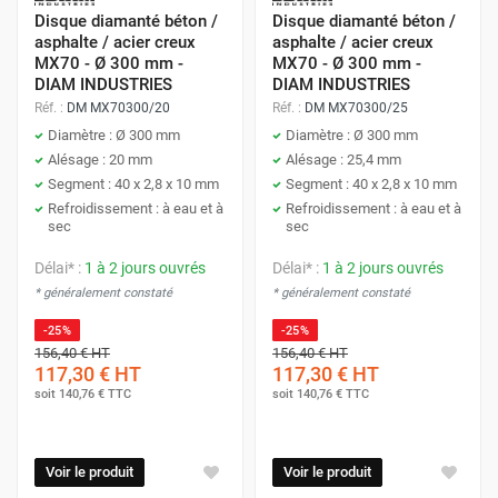
Disque diamanté béton /
Disque diamanté béton /
asphalte / acier creux
asphalte / acier creux
MX70 - Ø 300 mm -
MX70 - Ø 300 mm -
DIAM INDUSTRIES
DIAM INDUSTRIES
Réf. :
DM MX70300/20
Réf. :
DM MX70300/25
Diamètre : Ø 300 mm
Diamètre : Ø 300 mm
Alésage : 20 mm
Alésage : 25,4 mm
Segment : 40 x 2,8 x 10 mm
Segment : 40 x 2,8 x 10 mm
Refroidissement : à eau et à
Refroidissement : à eau et à
sec
sec
Délai* :
1 à 2 jours ouvrés
Délai* :
1 à 2 jours ouvrés
* généralement constaté
* généralement constaté
-25%
-25%
156,40 €
HT
156,40 €
HT
117,30 €
HT
117,30 €
HT
soit
140,76 €
TTC
soit
140,76 €
TTC
Voir le produit
Voir le produit