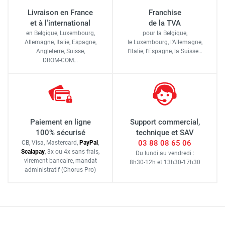
Livraison en France
Franchise
et à l'international
de la TVA
en Belgique, Luxembourg,
pour la Belgique,
Allemagne, Italie, Espagne,
le Luxembourg,
l'Allemagne,
Angleterre, Suisse,
l'Italie,
l'Espagne,
la Suisse…
DROM-COM…
Paiement en ligne
Support commercial,
100% sécurisé
technique et SAV
03 88 08 65 06
CB, Visa, Mastercard,
Pay
Pal
,
Scalapay
,
3x ou 4x sans frais
,
Du lundi au vendredi :
virement bancaire
, mandat
8h30-12h
et
13h30-17h30
administratif
(Chorus Pro)