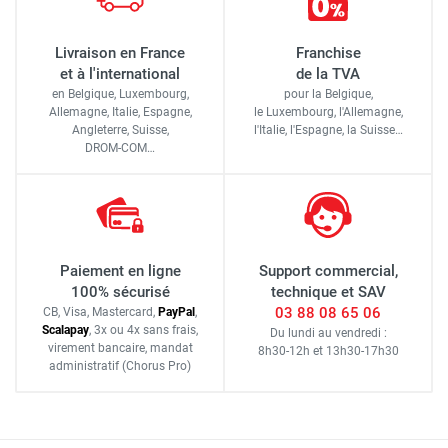
Livraison en France
Franchise
et à l'international
de la TVA
en Belgique, Luxembourg,
pour la Belgique,
Allemagne, Italie, Espagne,
le Luxembourg,
l'Allemagne,
Angleterre, Suisse,
l'Italie,
l'Espagne,
la Suisse…
DROM-COM…
Paiement en ligne
Support commercial,
100% sécurisé
technique et SAV
03 88 08 65 06
CB, Visa, Mastercard,
Pay
Pal
,
Scalapay
,
3x ou 4x sans frais
,
Du lundi au vendredi :
virement bancaire
, mandat
8h30-12h
et
13h30-17h30
administratif
(Chorus Pro)