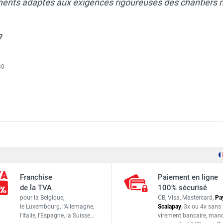
ents adaptés aux exigences rigoureuses des chantiers
?
30
Ø 300 mm
Franchise
Paiement en ligne
25,4 mm
de la TVA
100% sécurisé
pour la Belgique,
CB, Visa, Mastercard,
Pa
40 x 3,2 x 10 mm
le Luxembourg,
l'Allemagne,
Scalapay
,
3x ou 4x sans 
l'Italie,
l'Espagne,
la Suisse…
virement bancaire
, man
20