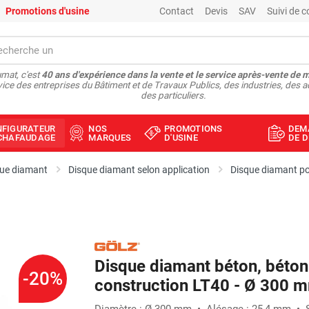
Promotions d'usine
Contact
Devis
SAV
Suivi de
mat, c'est
40 ans d'expérience dans la vente et le service après-vente de 
vice des entreprises du Bâtiment et de Travaux Publics, des industries, des a
des particuliers.
NFIGURATEUR
NOS
PROMOTIONS
DEM
ÉCHAFAUDAGE
MARQUES
D'USINE
DE D
ue diamant
Disque diamant selon application
Disque diamant p
Disque diamant béton, béton 
-20%
construction LT40 - Ø 300 
Diamètre : Ø 300 mm • Alésage : 25,4 mm • S