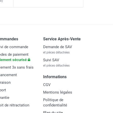
o)
ommandes
Service Après-Vente
ivi de commande
Demande de SAV
et pièces détachées
des de paiement
iement sécurisé
Suivi SAV
et pièces détachées
iement 3x sans frais
nancement
Informations
vraison
CGV
port
Mentions légales
rantie
Politique de
oit de rétractation
confidentialité
Plan du site