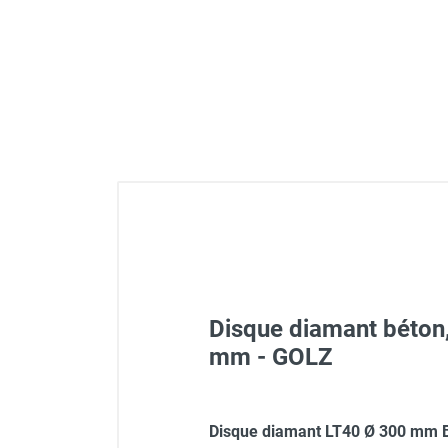
GROUPES ÉLECTROGÈNE, DE
SOUDAGE ET ÉQUIPEMENT
ÉLECTRIQUE
NETTOYEUR HAUTE
PRESSION ET
PULVÉRISATEUR
MOTOPOMPE ET POMPE À
EAU
ASPIRATEUR ET NETTOYAGE
DU SOL
ÉQUIPEMENT DE
PROTECTION INDIVIDUELLE
DÉNEIGEMENT
Disque diamant béton,
STOCKAGE, CUVE ET
MOBILIER
mm - GOLZ
APPAREIL DE MESURE
TRAITEMENT DE L'AIR
Disque diamant LT40 Ø 300 mm Bé
ACCESSOIRES ET