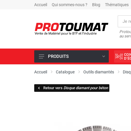
Accueil
Qui sommes-nous ?
Blog
Thématiques
Protou
au ser
CO
PRODUITS
D'
PROMOTIONS D'USINE
Accueil
Catalogue
Outils diamantés
Disq
OUTILS DIAMANT
Retour vers
Disque diamant pour béton
SCIAGE ET FORAGE
ÉCLAIRAGE DE CHANTIER
TRAVAIL DU BÉTON
MALAXEUR
MATÉRIEL DE COMPACTAGE