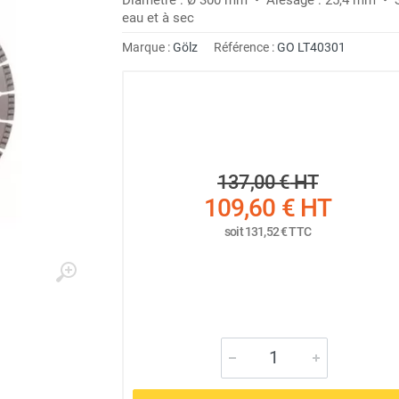
eau et à sec
Marque :
Gölz
Référence :
GO LT40301
137,00 €
HT
109,60 €
HT
soit
131,52 €
TTC