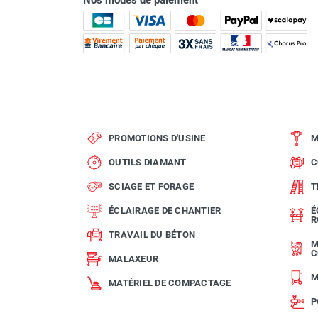
Nos modes de paiement
PROMOTIONS D'USINE
M
OUTILS DIAMANT
C
SCIAGE ET FORAGE
T
ÉCLAIRAGE DE CHANTIER
É
R
TRAVAIL DU BÉTON
M
C
MALAXEUR
M
MATÉRIEL DE COMPACTAGE
P