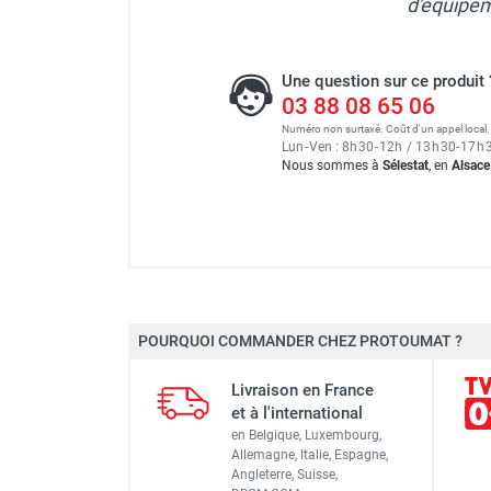
d'équipem
Une question sur ce produit 
03 88 08 65 06
Numéro non surtaxé. Coût d'un appel local.
Lun
-
Ven : 8
h
30
-
12
h
/ 13
h
30
-
17
h
Nous sommes à
Sélestat
, en
Alsace
POURQUOI COMMANDER CHEZ PROTOUMAT ?
Diamètre
Livraison en France
Alésage
et à l'international
en Belgique, Luxembourg,
Dimensions segments L x l x H
Allemagne, Italie, Espagne,
Angleterre, Suisse,
Nombre de segments