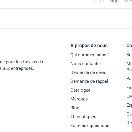
administratif
(Chorus Pr
Gölz
LT40301
À propos de nous
C
Qui sommes-nous ?
Su
4026189108388
age pour les travaux du
Nous contacter
Mo
FOURNITURES
és aux entreprises,
Pa
Demande de devis
Pa
Demande de rappel
Fi
Catalogue
Li
Marques
Ex
Blog
Ga
Thématiques
Dr
Foire aux questions