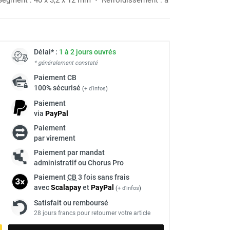
Délai* :
1 à 2 jours ouvrés
* généralement constaté
Paiement
CB
100% sécurisé
(
+ d'infos
)
Paiement
via
Pay
Pal
Paiement
par virement
Paiement par mandat
administratif ou Chorus Pro
Paiement
CB
3 fois sans frais
avec
Scalapay
et
Pay
Pal
(
+ d'infos
)
Satisfait ou remboursé
28 jours francs pour retourner votre article