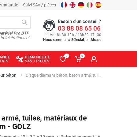
 commande
Suivi SAV / pièces
Besoin d'un conseil ?
03 88 08 65 06
matériel Pro BTP
Lu
-
Ve
: 8
h
30
-
12
h
/ 13
h
30
-
17
h
30
dministrations et
Nous sommes à
Sélestat
, en
Alsace
0
0
ANDE
DEMANDE DE
EVIS
SAV / PIÈCES
our béton
Disque diamant béton, béton armé, tuiles, matériaux de construction LT40 - Ø 300 mm - GOLZ
armé, tuiles, matériaux de
mm - GOLZ
egment : 40 x 3,2 x 12 mm • Refroidissement : à